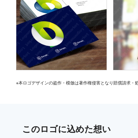
※本ロゴデザインの盗作・模倣は著作権侵害となり賠償請求・
この
ロゴ
に込めた想い