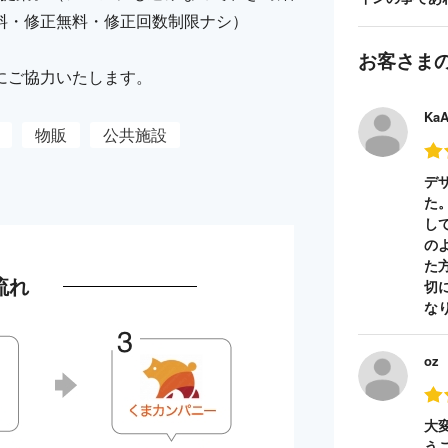
料・修正無料・修正回数制限ナシ）
お客さま
にご協力いたします。
Ka
物販
公共施設
デ
た
し
の
た
流れ
切
な
oz
大
う