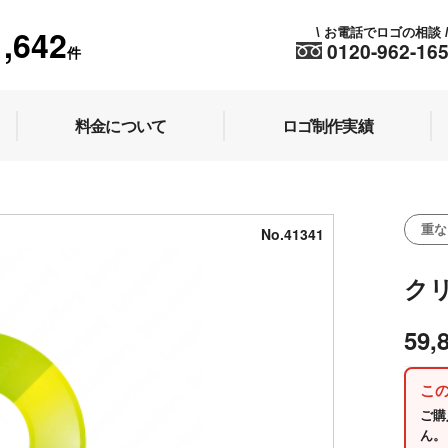
1,642
お電話でロゴの相談
\
0120-962-16
件
料金について
ロゴ制作実績
重な
No.41341
ク
59,
こ
ご購
ん。