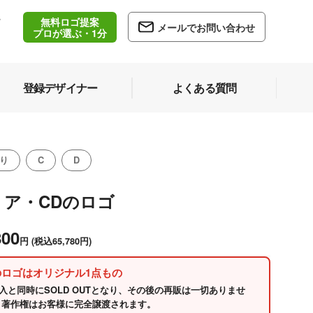
無料ロゴ提案
/
メールでお問い合わせ
5
プロが選ぶ・1分
登録デザイナー
よくある質問
り
C
D
リア・CDのロゴ
800
円
(税込65,780円)
のロゴはオリジナル1点もの
入と同時にSOLD OUTとなり、その後の再販は一切ありませ
 著作権はお客様に完全譲渡されます。