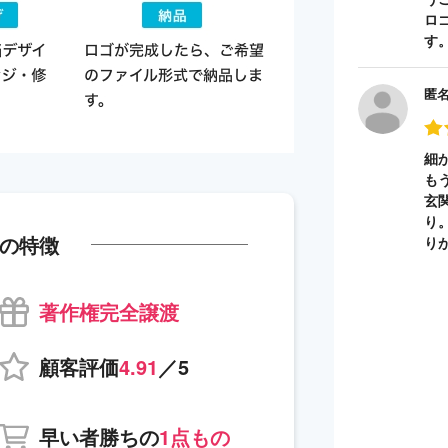
ロ
す
匿
細
も
玄
り
の特徴
り
著作権完全譲渡
顧客評価
4.91
／5
早い者勝ちの
1点もの