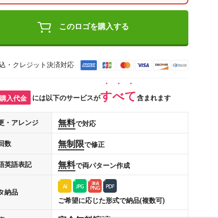
このロゴを購入する
込・クレジット決済対応
すべて
購入代金
には以下のサービスが
含まれます
無料
更・アレンジ
で対応
無制限
回数
で修正
無料
語英語表記
で両パターン作成
タ納品
ご希望に応じた形式で納品(複数可)