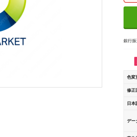
銀行振
色変
修正
日本
デー