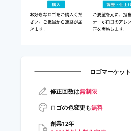
ロゴマーケット
修正回数は
無制限
ロゴの色変更も
無料
創業12年