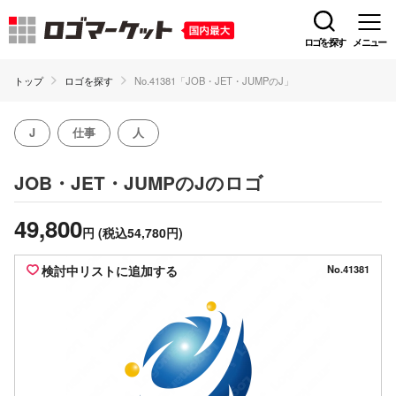
ロゴを探す
メニュー
トップ
ロゴを探す
No.41381「JOB・JET・JUMPのJ」
J
仕事
人
のロゴ
JOB・JET・JUMPのJ
49,800
円
(税込54,780円)
検討中リストに追加する
No.41381