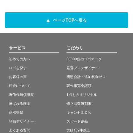
ページTOPへ戻る
サービス
こだわり
初めての方へ
30000個のロゴマーク
ロゴを探す
厳選プロデザイナー
お客様の声
明朗会計・追加料金ゼロ
料金について
著作権完全譲渡
著作権無償譲渡
1点ものオリジナル
選ばれる理由
修正回数無制限
商標登録
キャンセルＯＫ
登録デザイナー
スピード納品
よくある質問
実績1万件以上