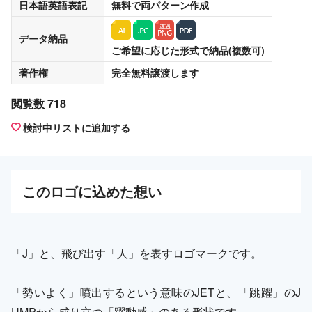
日本語英語表記
無料
で両パターン作成
データ納品
ご希望に応じた形式で納品(複数可)
著作権
完全無料譲渡
します
閲覧数 718
検討中リストに追加する
この
ロゴ
に込めた想い
「J」と、飛び出す「人」を表すロゴマークです。
「勢いよく」噴出するという意味のJETと、「跳躍」のJ
UMPから成り立つ「躍動感」のある形状です。