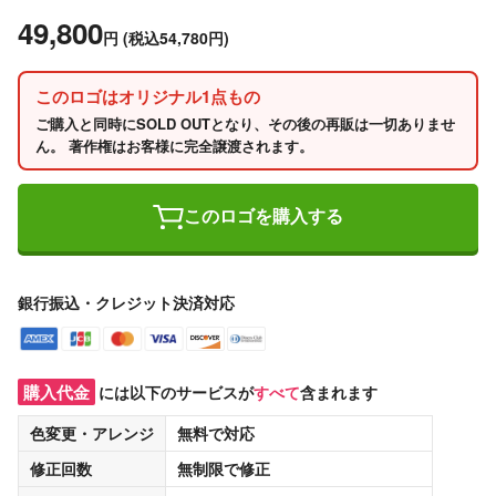
49,800
円
(税込54,780円)
このロゴはオリジナル1点もの
ご購入と同時にSOLD OUTとなり、その後の再販は一切ありませ
ん。 著作権はお客様に完全譲渡されます。
このロゴを購入する
銀行振込・クレジット決済対応
購入代金
には以下のサービスが
すべて
含まれます
色変更・アレンジ
無料
で対応
修正回数
無制限
で修正