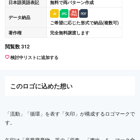
日本語英語表記
無料
で両パターン作成
データ納品
ご希望に応じた形式で納品(複数可)
著作権
完全無料譲渡
します
閲覧数 312
検討中リストに追加する
この
ロゴ
に込めた想い
「流動」「循環」を表す「矢印」が構成するロゴマークで
す。
矢印は「産業廃棄物」等の「収集」「搬出」を、マーク全