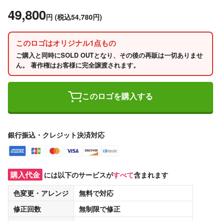
49,800
円
(税込54,780円)
このロゴはオリジナル1点もの
ご購入と同時にSOLD OUTとなり、その後の再販は一切ありませ
ん。 著作権はお客様に完全譲渡されます。
このロゴを購入する
銀行振込・クレジット決済対応
購入代金
には以下のサービスが
すべて
含まれます
色変更・アレンジ
無料
で対応
修正回数
無制限
で修正