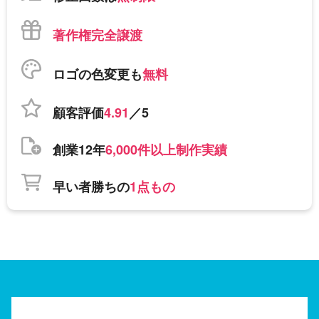
著作権完全譲渡
ロゴの色変更も
無料
顧客評価
4.91
／5
創業12年
6,000件以上制作実績
早い者勝ちの
1点もの