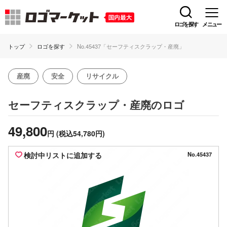
ロゴを探す
メニュー
トップ
ロゴを探す
No.45437「セーフティスクラップ・産廃」
産廃
安全
リサイクル
のロゴ
セーフティスクラップ・産廃
49,800
円
(税込54,780円)
検討中リストに追加する
No.45437