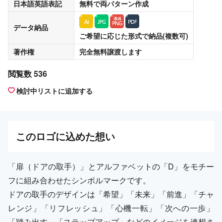
日本語英語表記
無料
で両パターン作成
データ納品
ご希望に応じた形式で納品(複数可)
著作権
完全無料譲渡
します
閲覧数 536
検討中リストに追加する
この
ロゴ
に込めた想い
「扉（ドアの取手）」とアルファベットの「D」をモチー
フに組み合わせたシンボルマークです。
ドアの取手のデザインは「希望」「未来」「前進」「チャ
レンジ」「リフレッシュ」「心機一転」「次への一歩」
「踏み出す」「ステップアップ」などのイメージを連想さ