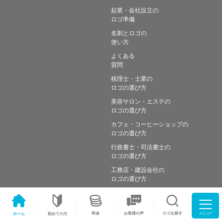
起業・会社設立の
ロゴ準備
名刺とロゴの
使い方
よくある
質問
税理士・士業の
ロゴの選び方
美容サロン・エステの
ロゴの選び方
カフェ・コーヒーショップの
ロゴの選び方
行政書士・司法書士の
ロゴの選び方
工務店・建設会社の
ロゴの選び方
メニュー
料金
ロゴを探す
お客様の声
ホーム
初めての方
Copyright © Simple works Inc. All Rights Reserved.