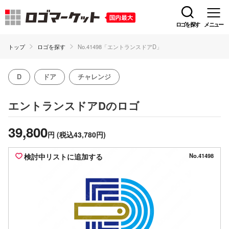
ロゴを探す
メニュー
トップ
ロゴを探す
No.41498「エントランスドアD」
D
ドア
チャレンジ
のロゴ
エントランスドアD
39,800
円
(税込43,780円)
検討中リストに追加する
No.41498