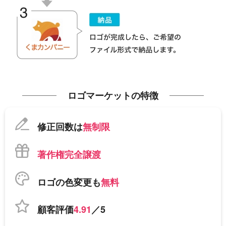
ロゴマーケットの特徴
修正回数は
無制限
著作権完全譲渡
ロゴの色変更も
無料
顧客評価
4.91
／5