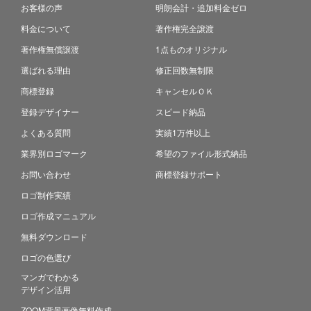
お客様の声
明朗会計・追加料金ゼロ
料金について
著作権完全譲渡
著作権無償譲渡
1点ものオリジナル
選ばれる理由
修正回数無制限
商標登録
キャンセルＯＫ
登録デザイナー
スピード納品
よくある質問
実績1万件以上
業界別ロゴマーク
希望のファイル形式納品
お問い合わせ
商標登録サポート
ロゴ制作実績
ロゴ作成マニュアル
無料ダウンロード
ロゴの色選び
マンガでわかる
デザイン活用
ZOOM背景画像無料作成