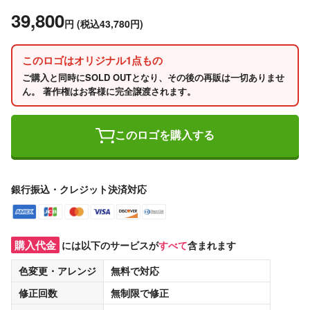
39,800
円
(税込43,780円)
このロゴはオリジナル1点もの
ご購入と同時にSOLD OUTとなり、その後の再販は一切ありませ
ん。 著作権はお客様に完全譲渡されます。
このロゴを購入する
銀行振込・クレジット決済対応
購入代金
には以下のサービスが
すべて
含まれます
色変更・アレンジ
無料
で対応
修正回数
無制限
で修正