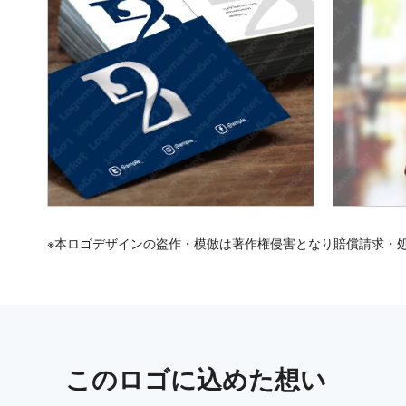
※本ロゴデザインの盗作・模倣は著作権侵害となり賠償請求・
この
ロゴ
に込めた想い