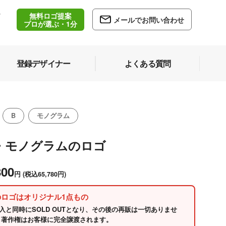
無料ロゴ提案
/
メールでお問い合わせ
5
プロが選ぶ・1分
登録デザイナー
よくある質問
B
モノグラム
B・モノグラムのロゴ
800
円
(税込65,780円)
のロゴはオリジナル1点もの
入と同時にSOLD OUTとなり、その後の再販は一切ありませ
 著作権はお客様に完全譲渡されます。