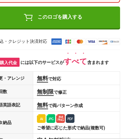
このロゴを購入する
込・クレジット決済対応
すべて
購入代金
には以下のサービスが
含まれます
無料
更・アレンジ
で対応
無制限
回数
で修正
無料
語英語表記
で両パターン作成
タ納品
ご希望に応じた形式で納品(複数可)