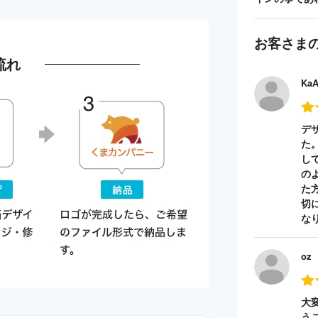
お客さま
流れ
Ka
デ
た
し
の
た
切
な
oz
大
う