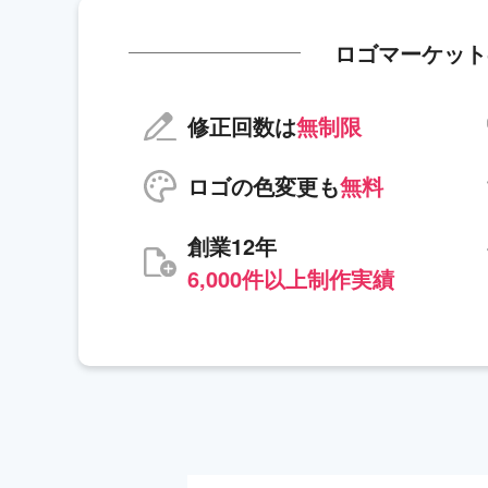
ロゴマーケット
修正回数は
無制限
ロゴの色変更も
無料
創業12年
6,000件以上制作実績