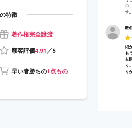
ロ
す
の特徴
匿
著作権完全譲渡
細
顧客評価
4.91
／5
も
玄
り
早い者勝ちの
1点もの
り