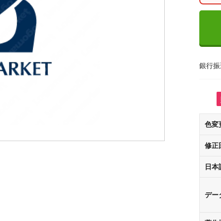
銀行振
色変
修正
日本
デー