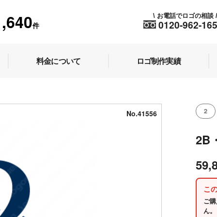
1,640
お電話でロゴの相談
\
0120-962-16
件
料金について
ロゴ制作実績
2
No.41556
2
59,
こ
ご購
ん。