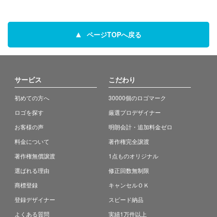
ページTOPへ戻る
サービス
こだわり
初めての方へ
30000個のロゴマーク
ロゴを探す
厳選プロデザイナー
お客様の声
明朗会計・追加料金ゼロ
料金について
著作権完全譲渡
著作権無償譲渡
1点ものオリジナル
選ばれる理由
修正回数無制限
商標登録
キャンセルＯＫ
登録デザイナー
スピード納品
よくある質問
実績1万件以上