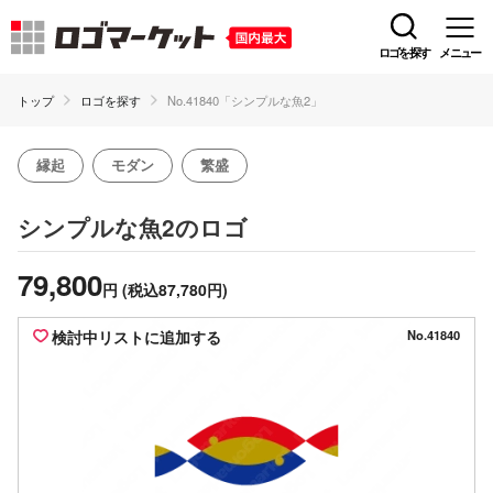
ロゴを探す
メニュー
トップ
ロゴを探す
No.41840「シンプルな魚2」
縁起
モダン
繁盛
のロゴ
シンプルな魚2
79,800
円
(税込87,780円)
検討中リストに追加する
No.41840