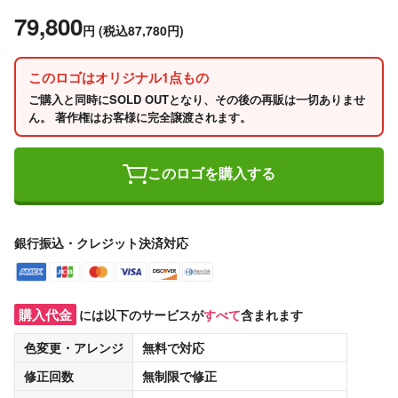
79,800
円
(税込87,780円)
このロゴはオリジナル1点もの
ご購入と同時にSOLD OUTとなり、その後の再販は一切ありませ
ん。 著作権はお客様に完全譲渡されます。
このロゴを購入する
銀行振込・クレジット決済対応
購入代金
には以下のサービスが
すべて
含まれます
色変更・アレンジ
無料
で対応
修正回数
無制限
で修正