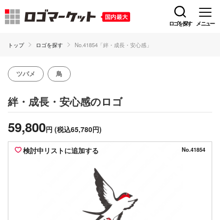
ロゴを探す
メニュー
トップ
ロゴを探す
No.41854「絆・成長・安心感」
ツバメ
鳥
のロゴ
絆・成長・安心感
59,800
円
(税込65,780円)
検討中リストに追加する
No.41854