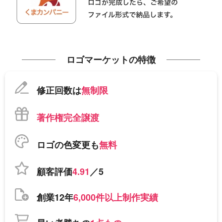
ロゴマーケットの特徴
修正回数は
無制限
著作権完全譲渡
ロゴの色変更も
無料
顧客評価
4.91
／5
創業12年
6,000件以上制作実績