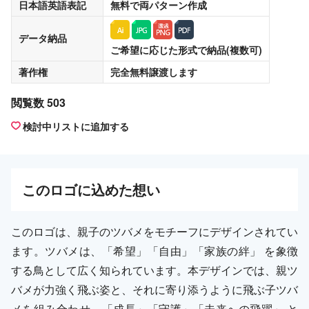
日本語英語表記
無料
で両パターン作成
データ納品
ご希望に応じた形式で納品(複数可)
著作権
完全無料譲渡
します
閲覧数 503
検討中リストに追加する
この
ロゴ
に込めた想い
このロゴは、親子のツバメをモチーフにデザインされてい
ます。ツバメは、「希望」「自由」「家族の絆」 を象徴
する鳥として広く知られています。本デザインでは、親ツ
バメが力強く飛ぶ姿と、それに寄り添うように飛ぶ子ツバ
メを組み合わせ、「成長」「守護」「未来への飛躍」 と