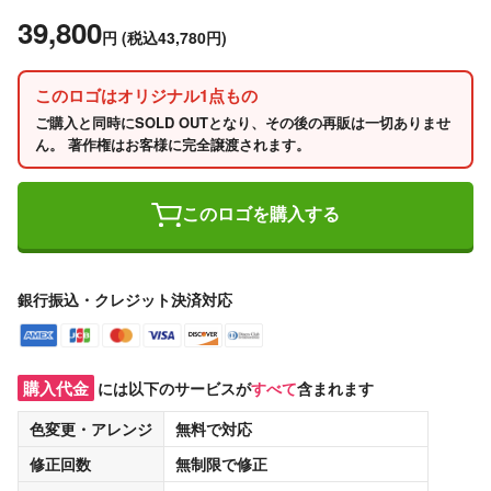
39,800
円
(税込43,780円)
このロゴはオリジナル1点もの
ご購入と同時にSOLD OUTとなり、その後の再販は一切ありませ
ん。 著作権はお客様に完全譲渡されます。
このロゴを購入する
銀行振込・クレジット決済対応
購入代金
には以下のサービスが
すべて
含まれます
色変更・アレンジ
無料
で対応
修正回数
無制限
で修正