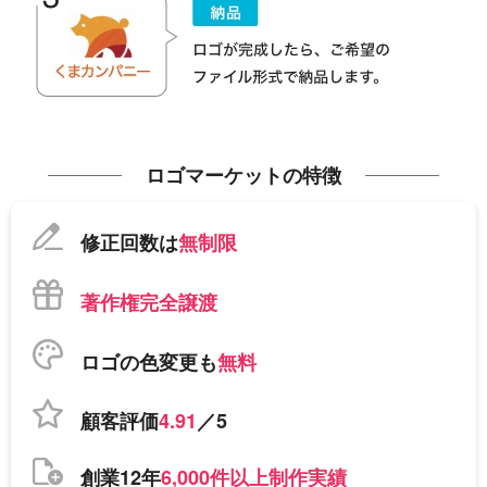
ロゴマーケットの特徴
修正回数は
無制限
著作権完全譲渡
ロゴの色変更も
無料
顧客評価
4.91
／5
創業12年
6,000件以上制作実績