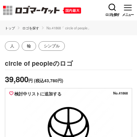
ロゴを探す
メニュー
トップ
ロゴを探す
No.41868「 circle of people」
人
輪
シンプル
のロゴ
circle of people
39,800
円
(税込43,780円)
検討中リストに追加する
No.41868