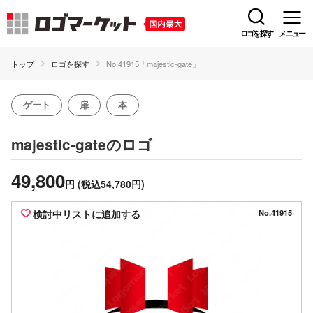
ロゴを探す
メニュー
トップ
ロゴを探す
No.41915「majestic-gate」
ゲート
扉
本
のロゴ
majestic-gate
49,800
円
(税込54,780円)
検討中リストに追加する
No.41915