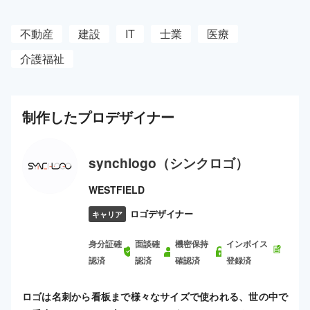
不動産
建設
IT
士業
医療
介護福祉
制作した
プロ
デザイナー
synchlogo（シンクロゴ）
WESTFIELD
ロゴデザイナー
キャリア
身分証確
面談確
機密保持
インボイス
認済
認済
確認済
登録済
ロゴは名刺から看板まで様々なサイズで使われる、世の中で