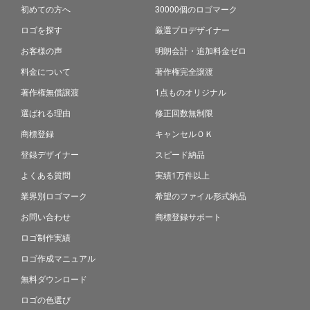
初めての方へ
30000個のロゴマーク
ロゴを探す
厳選プロデザイナー
お客様の声
明朗会計・追加料金ゼロ
料金について
著作権完全譲渡
著作権無償譲渡
1点ものオリジナル
選ばれる理由
修正回数無制限
商標登録
キャンセルＯＫ
登録デザイナー
スピード納品
よくある質問
実績1万件以上
業界別ロゴマーク
希望のファイル形式納品
お問い合わせ
商標登録サポート
ロゴ制作実績
ロゴ作成マニュアル
無料ダウンロード
ロゴの色選び