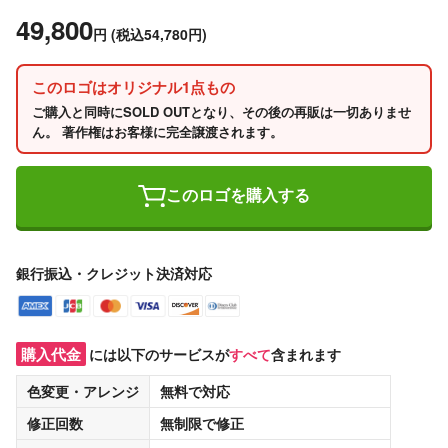
49,800
円
(税込54,780円)
このロゴはオリジナル1点もの
ご購入と同時にSOLD OUTとなり、その後の再販は一切ありませ
ん。 著作権はお客様に完全譲渡されます。
このロゴを購入する
銀行振込・クレジット決済対応
購入代金
には以下のサービスが
すべて
含まれます
色変更・アレンジ
無料
で対応
修正回数
無制限
で修正