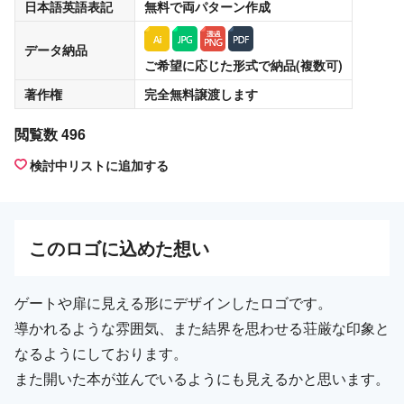
日本語英語表記
無料
で両パターン作成
データ納品
ご希望に応じた形式で納品(複数可)
著作権
完全無料譲渡
します
閲覧数 496
検討中リストに追加する
この
ロゴ
に込めた想い
ゲートや扉に見える形にデザインしたロゴです。
導かれるような雰囲気、また結界を思わせる荘厳な印象と
なるようにしております。
また開いた本が並んでいるようにも見えるかと思います。