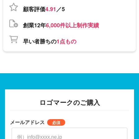
顧客評価
4.91
／5
創業12年
6,000件以上制作実績
早い者勝ちの
1点もの
ロゴマークのご購入
メールアドレス