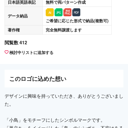
日本語英語表記
無料
で両パターン作成
データ納品
ご希望に応じた形式で納品(複数可)
著作権
完全無料譲渡
します
閲覧数 412
検討中リストに追加する
この
ロゴ
に込めた想い
デザインに興味を持っていただき、ありがとうございまし
た。
「小鳥」をモチーフにしたシンボルマークです。
「巣立ち」をイメージした「鳥」のシンボル。不安はある