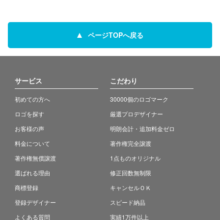
ページTOPへ戻る
サービス
こだわり
初めての方へ
30000個のロゴマーク
ロゴを探す
厳選プロデザイナー
お客様の声
明朗会計・追加料金ゼロ
料金について
著作権完全譲渡
著作権無償譲渡
1点ものオリジナル
選ばれる理由
修正回数無制限
商標登録
キャンセルＯＫ
登録デザイナー
スピード納品
よくある質問
実績1万件以上