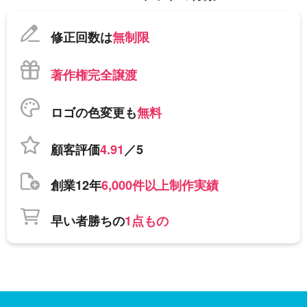
修正回数は
無制限
著作権完全譲渡
ロゴの色変更も
無料
顧客評価
4.91
／5
創業12年
6,000件以上制作実績
早い者勝ちの
1点もの