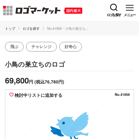
ロゴを探す
メニュー
トップ
ロゴを探す
No.41959「小鳥の巣立ち」
飛ぶ
チャレンジ
好奇心
のロゴ
小鳥の巣立ち
69,800
円
(税込76,780円)
検討中リストに追加する
No.41959