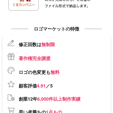
ロゴマーケットの特徴
修正回数は
無制限
著作権完全譲渡
ロゴの色変更も
無料
顧客評価
4.91
／5
創業12年
6,000件以上制作実績
早い者勝ちの
1点もの