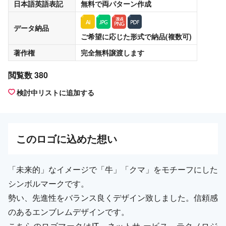
日本語英語表記
無料
で両パターン作成
データ納品
ご希望に応じた形式で納品(複数可)
著作権
完全無料譲渡
します
閲覧数 380
検討中リストに追加する
この
ロゴ
に込めた想い
「未来的」なイメージで「牛」「クマ」をモチーフにした
シンボルマークです。
勢い、先進性をバランス良くデザイン致しました。信頼感
のあるエンブレムデザインです。
こちらのロゴマークはIT、ネットサ ービス、テクノロジ