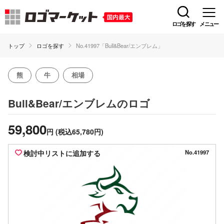
ロゴを探す
メニュー
トップ
ロゴを探す
No.41997「Bull&Bear/エンブレム」
熊
牛
相場
のロゴ
Bull&Bear/エンブレム
59,800
円
(税込65,780円)
検討中リストに追加する
No.41997