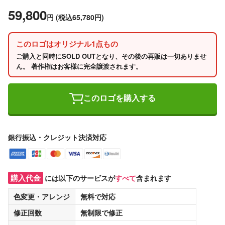
59,800
円
(税込65,780円)
このロゴはオリジナル1点もの
ご購入と同時にSOLD OUTとなり、その後の再販は一切ありませ
ん。 著作権はお客様に完全譲渡されます。
このロゴを購入する
銀行振込・クレジット決済対応
購入代金
には以下のサービスが
すべて
含まれます
色変更・アレンジ
無料
で対応
修正回数
無制限
で修正