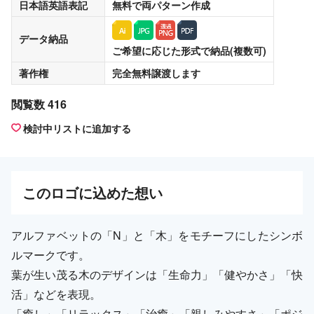
日本語英語表記
無料
で両パターン作成
データ納品
ご希望に応じた形式で納品(複数可)
著作権
完全無料譲渡
します
閲覧数 416
検討中リストに追加する
この
ロゴ
に込めた想い
アルファベットの「N」と「木」をモチーフにしたシンボ
ルマークです。
葉が生い茂る木のデザインは「生命力」「健やかさ」「快
活」などを表現。
「癒し」「リラックス」「治癒」「親しみやすさ」「ポジ