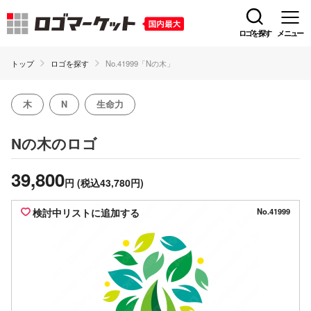
ロゴを探す
メニュー
トップ
ロゴを探す
No.41999「Nの木」
木
N
生命力
のロゴ
Nの木
39,800
円
(税込43,780円)
検討中リストに追加する
No.41999