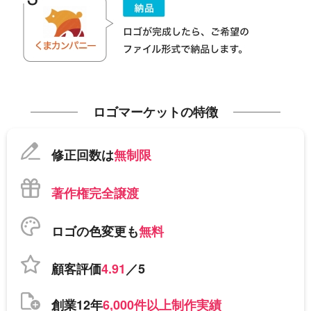
ロゴマーケットの特徴
修正回数は
無制限
著作権完全譲渡
ロゴの色変更も
無料
顧客評価
4.91
／5
創業12年
6,000件以上制作実績