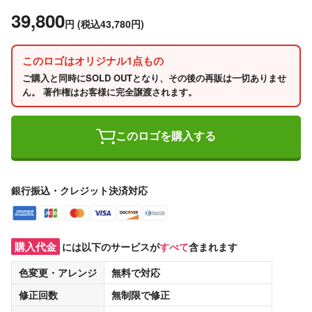
39,800
円
(税込43,780円)
このロゴはオリジナル1点もの
ご購入と同時にSOLD OUTとなり、その後の再販は一切ありませ
ん。 著作権はお客様に完全譲渡されます。
このロゴを購入する
銀行振込・クレジット決済対応
購入代金
には以下のサービスが
すべて
含まれます
色変更・アレンジ
無料
で対応
修正回数
無制限
で修正