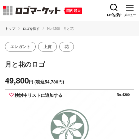
ロゴを探す
メニュー
トップ
ロゴを探す
No.4200「月と花」
エレガント
上質
花
のロゴ
月と花
49,800
円
(税込54,780円)
検討中リストに追加する
No.4200