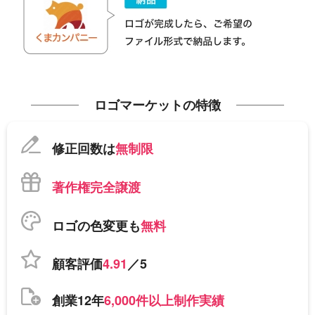
ロゴマーケットの特徴
修正回数は
無制限
著作権完全譲渡
ロゴの色変更も
無料
顧客評価
4.91
／5
創業12年
6,000件以上制作実績