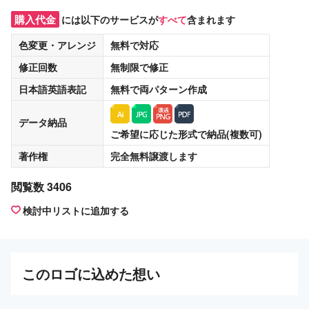
購入代金
には以下のサービスが
すべて
含まれます
色変更・アレンジ
無料
で対応
修正回数
無制限
で修正
日本語英語表記
無料
で両パターン作成
データ納品
ご希望に応じた形式で納品(複数可)
著作権
完全無料譲渡
します
閲覧数 3406
検討中リストに追加する
この
ロゴ
に込めた想い