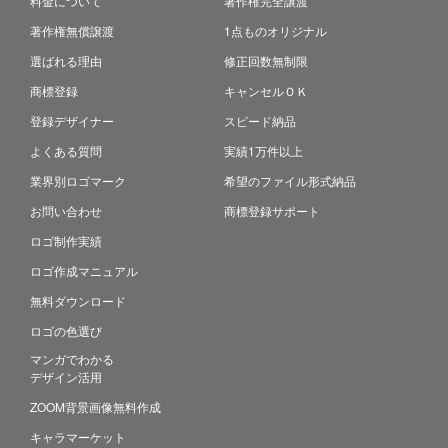
料金について
著作権完全譲渡
著作権無償譲渡
1点ものオリジナル
選ばれる理由
修正回数無制限
商標登録
キャンセルＯＫ
登録デザイナー
スピード納品
よくある質問
実績1万件以上
業界別ロゴマーク
希望のファイル形式納品
お問い合わせ
商標登録サポート
ロゴ制作実績
ロゴ作成マニュアル
無料ダウンロード
ロゴの色選び
マンガでわかる
デザイン活用
ZOOM背景画像無料作成
キャラマーケット