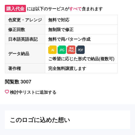
購入代金
には以下のサービスが
すべて
含まれます
色変更・アレンジ
無料
で対応
修正回数
無制限
で修正
日本語英語表記
無料
で両パターン作成
データ納品
ご希望に応じた形式で納品(複数可)
著作権
完全無料譲渡
します
閲覧数 3007
検討中リストに追加する
この
ロゴ
に込めた想い