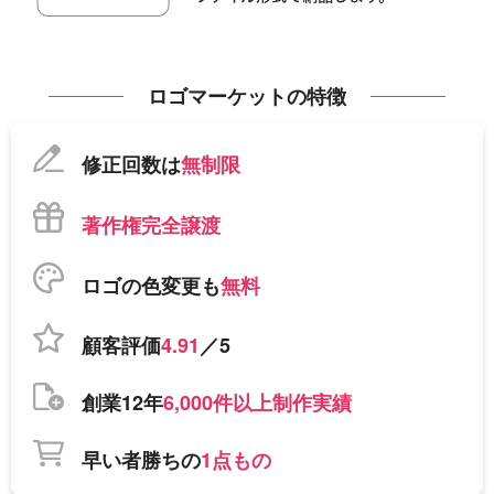
ロゴマーケットの特徴
修正回数は
無制限
著作権完全譲渡
ロゴの色変更も
無料
顧客評価
4.91
／5
創業12年
6,000件以上制作実績
早い者勝ちの
1点もの