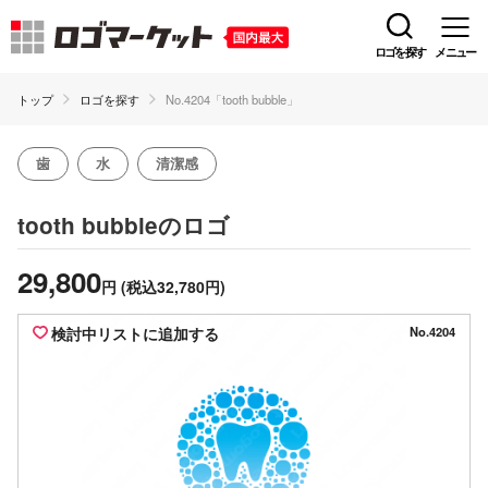
ロゴを探す
メニュー
トップ
ロゴを探す
No.4204「tooth bubble」
歯
水
清潔感
のロゴ
tooth bubble
29,800
円
(税込32,780円)
検討中リストに追加する
No.4204