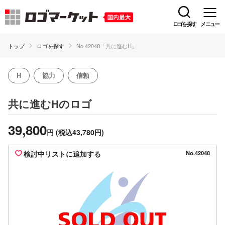
ロゴを探す
メニュー
トップ
ロゴを探す
No.42048「共に進むH」
H
協力
信頼
のロゴ
共に進むH
39,800
円
(税込43,780円)
検討中リストに追加する
No.42048