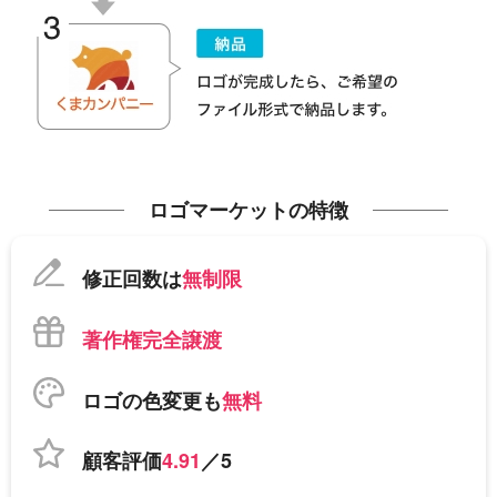
ロゴマーケットの特徴
修正回数は
無制限
著作権完全譲渡
ロゴの色変更も
無料
顧客評価
4.91
／5