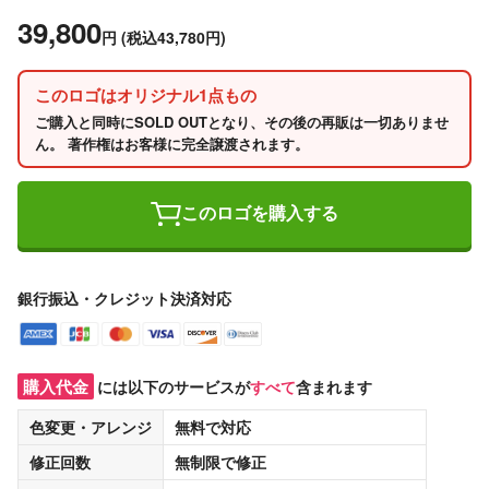
39,800
円
(税込43,780円)
このロゴはオリジナル1点もの
ご購入と同時にSOLD OUTとなり、その後の再販は一切ありませ
ん。 著作権はお客様に完全譲渡されます。
このロゴを購入する
銀行振込・クレジット決済対応
購入代金
には以下のサービスが
すべて
含まれます
色変更・アレンジ
無料
で対応
修正回数
無制限
で修正