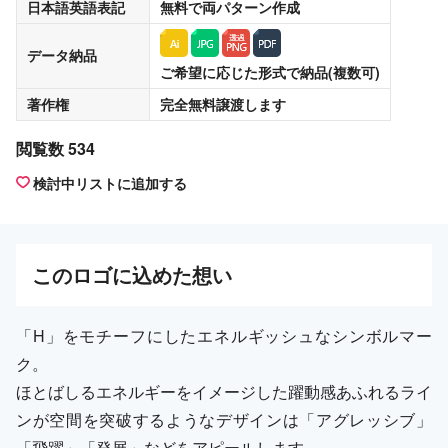
日本語英語表記
無料
で両パターン作成
データ納品
ご希望に応じた形式で納品(複数可)
著作権
完全無料譲渡
します
閲覧数 534
検討中リストに追加する
この
ロゴ
に込めた想い
「H」をモチーフにしたエネルギッシュなシンボルマー
ク。
ほとばしるエネルギーをイメージした躍動感あふれるライ
ンが空間を突破するようなデザインは「アグレッシブ」
「飛躍」「発展」などをアピールします。