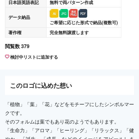
日本語英語表記
無料
で両パターン作成
データ納品
ご希望に応じた形式で納品(複数可)
著作権
完全無料譲渡
します
閲覧数 379
検討中リストに追加する
この
ロゴ
に込めた想い
「植物」「葉」「花」などをモチーフにしたシンボルマー
クです。
そのフォルムは葉でもあり花のようでもあります。
「生命力」「アロマ」「ヒーリング」「リラックス」「健
やか」「誕生」「成長」などのイメージをアピールしま