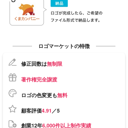
ロゴマーケットの特徴
修正回数は
無制限
著作権完全譲渡
ロゴの色変更も
無料
顧客評価
4.91
／5
創業12年
6,000件以上制作実績