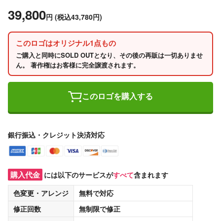
39,800
円
(税込43,780円)
このロゴはオリジナル1点もの
ご購入と同時にSOLD OUTとなり、その後の再販は一切ありませ
ん。 著作権はお客様に完全譲渡されます。
このロゴを購入する
銀行振込・クレジット決済対応
購入代金
には以下のサービスが
すべて
含まれます
色変更・アレンジ
無料
で対応
修正回数
無制限
で修正