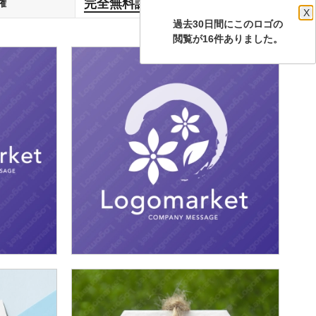
完全無料譲渡
権
します
X
過去30日間にこのロゴの
閲覧が16件ありました。