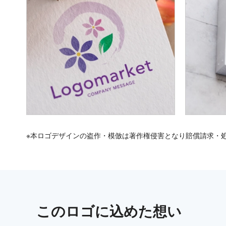
※本ロゴデザインの盗作・模倣は著作権侵害となり賠償請求・
この
ロゴ
に込めた想い