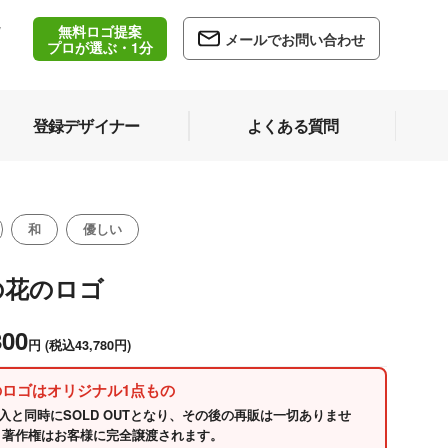
無料ロゴ提案
/
メールでお問い合わせ
5
プロが選ぶ・1分
登録デザイナー
よくある質問
和
優しい
の花のロゴ
800
円
(税込43,780円)
のロゴはオリジナル1点もの
入と同時にSOLD OUTとなり、その後の再販は一切ありませ
 著作権はお客様に完全譲渡されます。