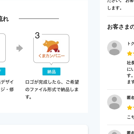
ださい。 お
します。
流れ
お客さま
ト
社
に
す
ま
匿
こ
匿