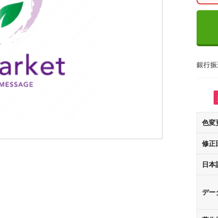
銀行振
色変
修正
日本
デー