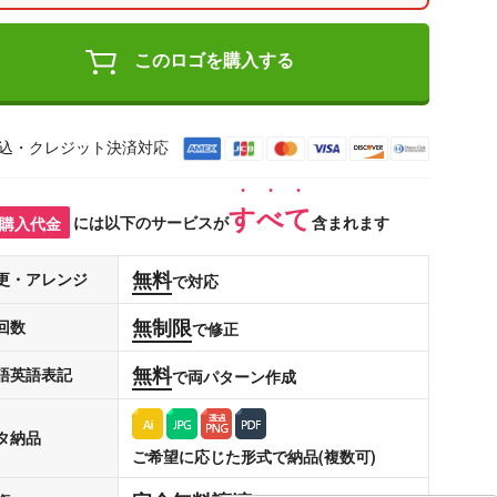
このロゴを購入する
込・クレジット決済対応
すべて
購入代金
には以下のサービスが
含まれます
無料
更・アレンジ
で対応
無制限
回数
で修正
無料
語英語表記
で両パターン作成
タ納品
ご希望に応じた形式で納品(複数可)