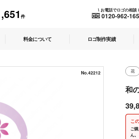
1,651
お電話でロゴの相談
\
0120-962-16
件
料金について
ロゴ制作実績
花
No.42212
和
39,
こ
ご購
ん。