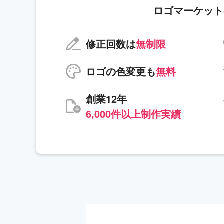
ロゴマーケット
修正回数は
無制限
ロゴの色変更も
無料
創業12年
6,000件以上制作実績