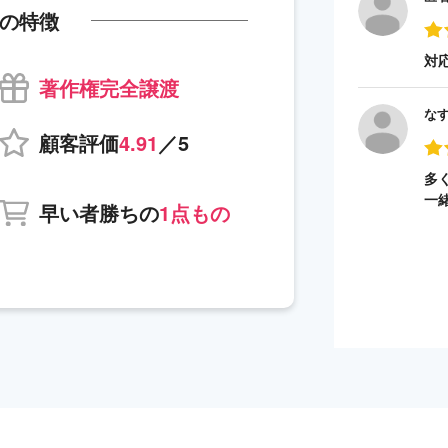
の特徴
対
著作権完全譲渡
な
顧客評価
4.91
／5
多
一
早い者勝ちの
1点もの