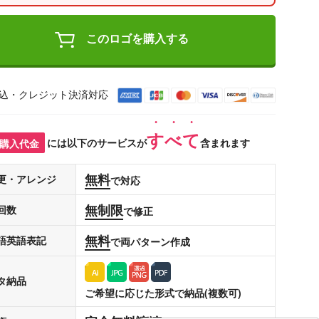
このロゴを購入する
込・クレジット決済対応
すべて
購入代金
には以下のサービスが
含まれます
無料
更・アレンジ
で対応
無制限
回数
で修正
無料
語英語表記
で両パターン作成
タ納品
ご希望に応じた形式で納品(複数可)