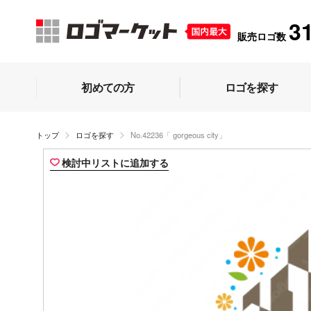
3
販売ロゴ数
初めての方
ロゴを探す
トップ
ロゴを探す
No.42236「 gorgeous city」
検討中リストに追加する