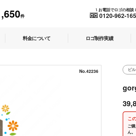
1,650
お電話でロゴの相談
\
0120-962-16
件
料金について
ロゴ制作実績
ビル
No.42236
gor
39,
こ
ご購
ん。