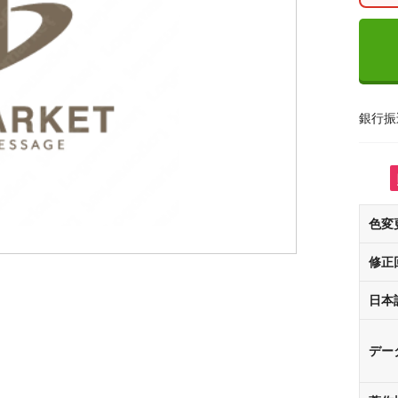
銀行振
色変
修正
日本
デー