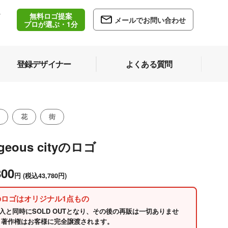
無料ロゴ提案
/
メールでお問い合わせ
5
プロが選ぶ・1分
登録デザイナー
よくある質問
花
街
geous cityのロゴ
800
円
(税込43,780円)
のロゴはオリジナル1点もの
入と同時にSOLD OUTとなり、その後の再販は一切ありませ
 著作権はお客様に完全譲渡されます。