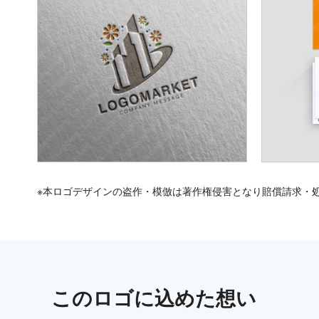
※本ロゴデザインの盗作・模倣は著作権侵害となり賠償請求・
この
ロゴ
に込めた想い