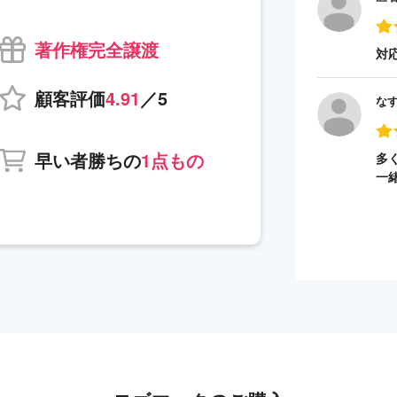
著作権完全譲渡
対
顧客評価
4.91
／5
な
早い者勝ちの
1点もの
多
一