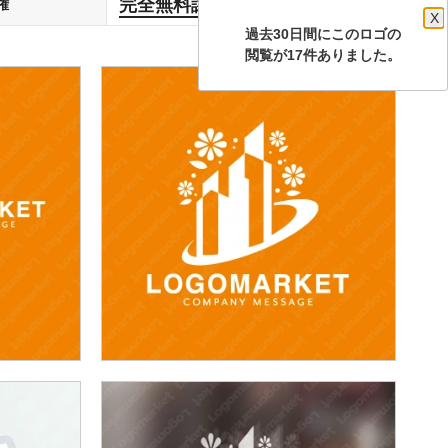
完全無料譲渡
権
します
X
過去30日間にこのロゴの
閲覧が17件ありました。