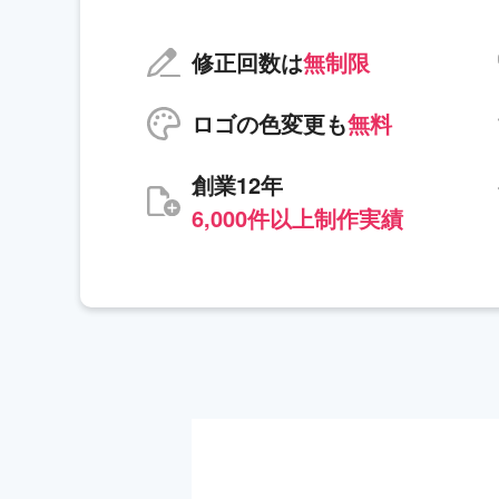
修正回数は
無制限
ロゴの色変更も
無料
創業12年
6,000件以上制作実績