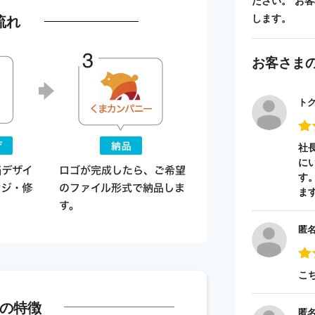
ださい。 お
流れ
します。
お客さま
ト
社
に
す
ま
匿
こ
の特徴
匿