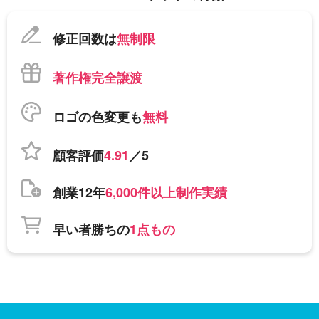
修正回数は
無制限
著作権完全譲渡
ロゴの色変更も
無料
顧客評価
4.91
／5
創業12年
6,000件以上制作実績
早い者勝ちの
1点もの