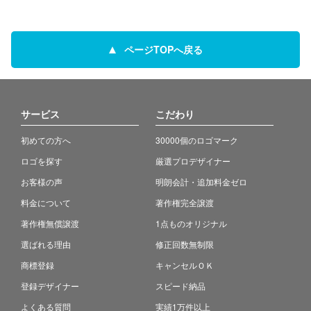
ページTOPへ戻る
サービス
こだわり
初めての方へ
30000個のロゴマーク
ロゴを探す
厳選プロデザイナー
お客様の声
明朗会計・追加料金ゼロ
料金について
著作権完全譲渡
著作権無償譲渡
1点ものオリジナル
選ばれる理由
修正回数無制限
商標登録
キャンセルＯＫ
登録デザイナー
スピード納品
よくある質問
実績1万件以上