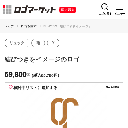
ロゴを探す
メニュー
トップ
ロゴを探す
No.42332「結びつきをイメージ」
リュック
鞄
Y
のロゴ
結びつきをイメージ
59,800
円
(税込65,780円)
検討中リストに追加する
No.42332