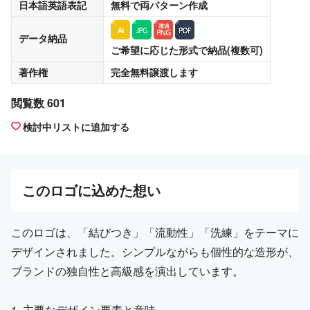
日本語英語表記
無料
で両パターン作成
データ納品
ご希望に応じた形式で納品(複数可)
著作権
完全無料譲渡
します
閲覧数 601
検討中リストに追加する
この
ロゴ
に込めた想い
このロゴは、「結びつき」「流動性」「洗練」をテーマに
デザインされました。シンプルながらも個性的な造形が、
ブランドの独自性と高級感を演出しています。
1. 主要なデザイン要素と意味