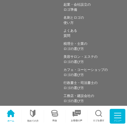
起業・会社設立の
ロゴ準備
名刺とロゴの
使い方
よくある
質問
税理士・士業の
ロゴの選び方
美容サロン・エステの
ロゴの選び方
カフェ・コーヒーショップの
ロゴの選び方
行政書士・司法書士の
ロゴの選び方
工務店・建設会社の
ロゴの選び方
メニュー
料金
ロゴを探す
お客様の声
ホーム
初めての方
Copyright © Simple works Inc. All Rights Reserved.