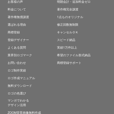
お客様の声
明朗会計・追加料金ゼロ
料金について
著作権完全譲渡
著作権無償譲渡
1点ものオリジナル
選ばれる理由
修正回数無制限
商標登録
キャンセルＯＫ
登録デザイナー
スピード納品
よくある質問
実績1万件以上
業界別ロゴマーク
希望のファイル形式納品
お問い合わせ
商標登録サポート
ロゴ制作実績
ロゴ作成マニュアル
無料ダウンロード
ロゴの色選び
マンガでわかる
デザイン活用
ZOOM背景画像無料作成