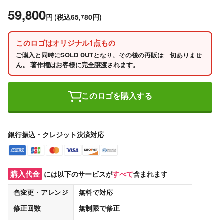
59,800
円
(税込65,780円)
このロゴはオリジナル1点もの
ご購入と同時にSOLD OUTとなり、その後の再販は一切ありませ
ん。 著作権はお客様に完全譲渡されます。
このロゴを購入する
銀行振込・クレジット決済対応
購入代金
には以下のサービスが
すべて
含まれます
色変更・アレンジ
無料
で対応
修正回数
無制限
で修正