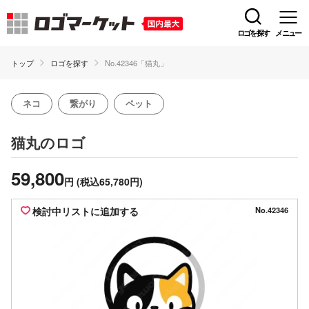
ロゴを探す
メニュー
トップ
ロゴを探す
No.42346「猫丸」
ネコ
繋がり
ペット
のロゴ
猫丸
59,800
円
(税込65,780円)
検討中リストに追加する
No.42346