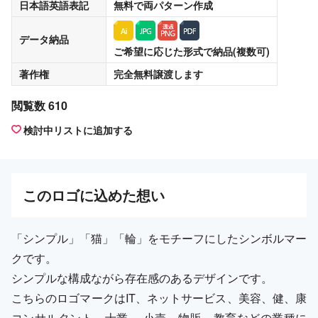
日本語英語表記
無料
で両パターン作成
データ納品
ご希望に応じた形式で納品(複数可)
著作権
完全無料譲渡
します
閲覧数 610
検討中リストに追加する
この
ロゴ
に込めた想い
「シンプル」「猫」「輪」をモチーフにしたシンボルマー
クです。
シンプルな構成ながら存在感のあるデザインです。
こちらのロゴマークはIT、ネットサービス、美容、健、康
コンサルタント、士業 、小売、物販、教育などの業種に