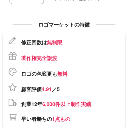
ロゴマーケットの特徴
修正回数は
無制限
著作権完全譲渡
ロゴの色変更も
無料
顧客評価
4.91
／5
創業12年
6,000件以上制作実績
早い者勝ちの
1点もの