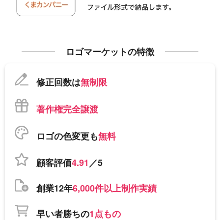
ロゴマーケットの特徴
修正回数は
無制限
著作権完全譲渡
ロゴの色変更も
無料
顧客評価
4.91
／5
創業12年
6,000件以上制作実績
早い者勝ちの
1点もの