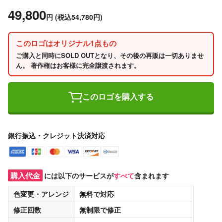
49,800
円
(税込54,780円)
このロゴはオリジナル1点もの
ご購入と同時にSOLD OUTとなり、その後の再販は一切ありませ
ん。 著作権はお客様に完全譲渡されます。
このロゴを購入する
銀行振込・クレジット決済対応
購入代金
には以下のサービスが
すべて
含まれます
色変更・アレンジ
無料
で対応
修正回数
無制限
で修正