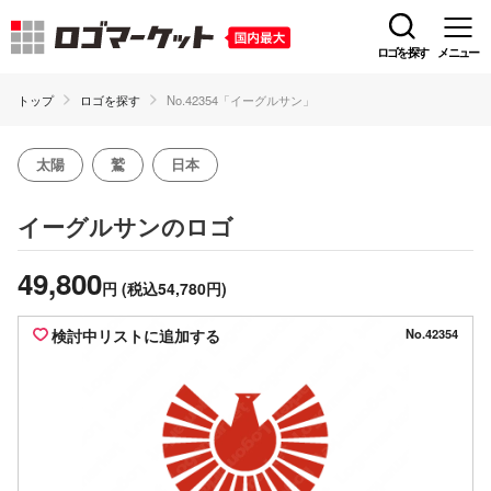
ロゴを探す
メニュー
トップ
ロゴを探す
No.42354「イーグルサン」
太陽
鷲
日本
のロゴ
イーグルサン
49,800
円
(税込54,780円)
検討中リストに追加する
No.42354