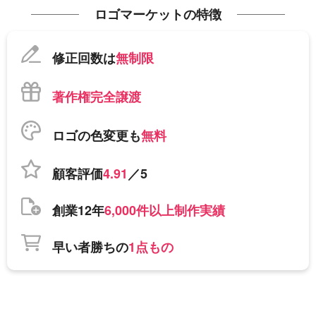
ロゴマーケットの特徴
修正回数は
無制限
著作権完全譲渡
ロゴの色変更も
無料
顧客評価
4.91
／5
創業12年
6,000件以上制作実績
早い者勝ちの
1点もの