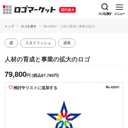
ロゴを探す
メニュー
トップ
ロゴを探す
No.42531「人材の育成と事業の拡大」
星
スタイリッシュ
成長
のロゴ
人材の育成と事業の拡大
79,800
円
(税込87,780円)
検討中リストに追加する
No.42531