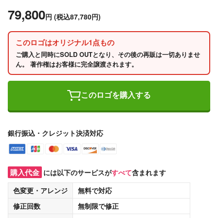
79,800
円
(税込87,780円)
このロゴはオリジナル1点もの
ご購入と同時にSOLD OUTとなり、その後の再販は一切ありませ
ん。 著作権はお客様に完全譲渡されます。
このロゴを購入する
銀行振込・クレジット決済対応
購入代金
には以下のサービスが
すべて
含まれます
色変更・アレンジ
無料
で対応
修正回数
無制限
で修正