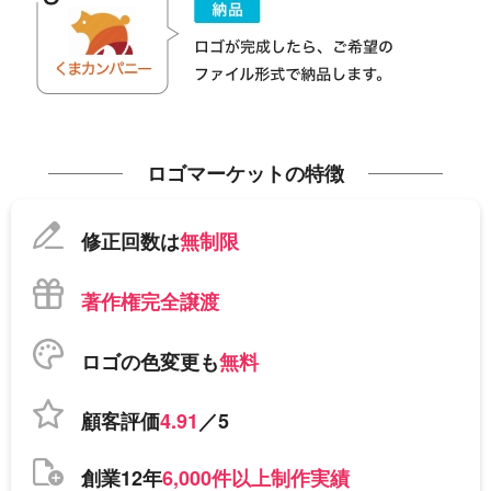
ロゴマーケットの特徴
修正回数は
無制限
著作権完全譲渡
ロゴの色変更も
無料
顧客評価
4.91
／5
創業12年
6,000件以上制作実績