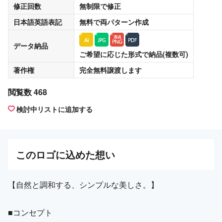
修正回数
無制限
で修正
日本語英語表記
無料
で両パターン作成
データ納品
ご希望に応じた形式で納品(複数可)
著作権
完全無料譲渡
します
閲覧数 468
検討中リストに追加する
この
ロゴ
に込めた想い
【自然と調和する、シンプルな美しさ。】
■コンセプト