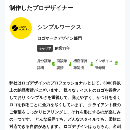
制作した
プロ
デザイナー
シンプルワークス
ロゴマークデザイン部門
創業11年
キャリア
身分証確
面談確
機密保持
インボイス
認済
認済
確認済
登録済
弊社はロゴデザインのプロフェッショナルとして、3000件以
上の納品実績がございます。 様々なテイストのロゴを得意と
しており シンプルさを重視して、覚えやすく、かつ目を引く
ロゴを作ることに全力を尽くしています。 クライアント様の
ご希望をしっかりヒアリングし、それを形にするのが楽しみ
の一つです。 どんな業界でも、どんなスタイルでも、柔軟に
対応できる自信があります。 ロゴデザインはもちろん、名刺