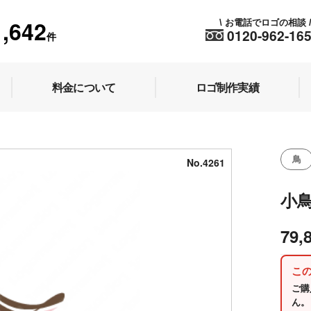
1,642
お電話でロゴの相談
\
0120-962-16
件
料金について
ロゴ制作実績
鳥
No.4261
小
79,
こ
ご購
ん。