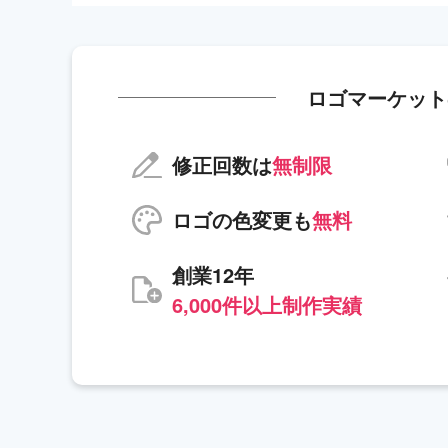
ロゴマーケット
修正回数は
無制限
ロゴの色変更も
無料
創業12年
6,000件以上制作実績