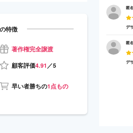
匿
デ
の特徴
匿
著作権完全譲渡
デ
顧客評価
4.91
／5
早い者勝ちの
1点もの