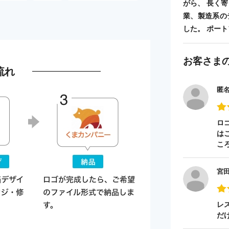
がら、 長く
業、製造系の
した。 ポートフォ
お客さま
流れ
匿
ロ
は
こ
宮
レ
だ