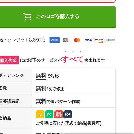
このロゴを購入する
込・クレジット決済対応
すべて
購入代金
には以下のサービスが
含まれます
無料
更・アレンジ
で対応
無制限
回数
で修正
無料
語英語表記
で両パターン作成
タ納品
ご希望に応じた形式で納品(複数可)