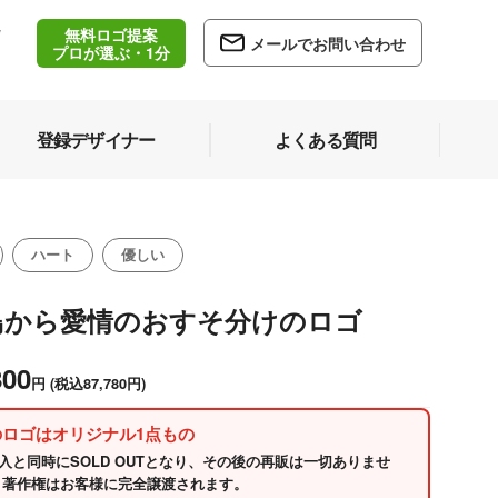
無料ロゴ提案
/
メールでお問い合わせ
5
プロが選ぶ・1分
登録デザイナー
よくある質問
ハート
優しい
鳥から愛情のおすそ分けのロゴ
800
円
(税込87,780円)
のロゴはオリジナル1点もの
入と同時にSOLD OUTとなり、その後の再販は一切ありませ
 著作権はお客様に完全譲渡されます。