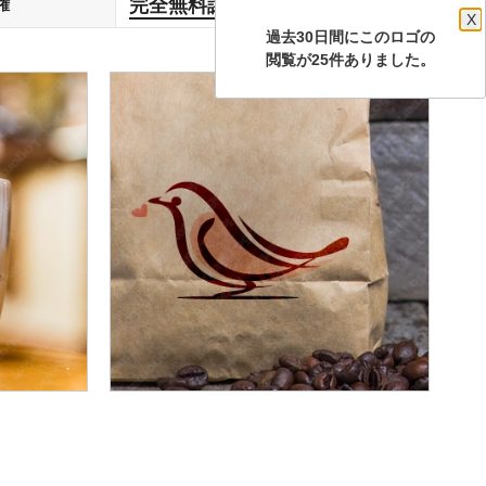
完全無料譲渡
権
します
X
過去30日間にこのロゴの
閲覧が25件ありました。