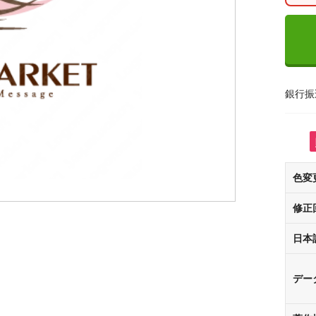
銀行振
色変
修正
日本
デー