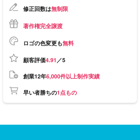
修正回数は
無制限
著作権完全譲渡
ロゴの色変更も
無料
顧客評価
4.91
／5
創業12年
6,000件以上制作実績
早い者勝ちの
1点もの