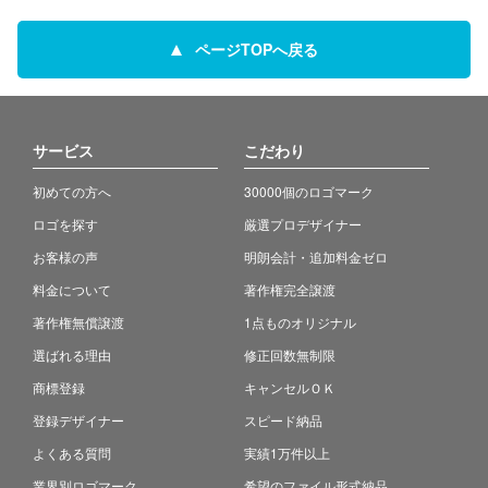
ページTOPへ戻る
サービス
こだわり
初めての方へ
30000個のロゴマーク
ロゴを探す
厳選プロデザイナー
お客様の声
明朗会計・追加料金ゼロ
料金について
著作権完全譲渡
著作権無償譲渡
1点ものオリジナル
選ばれる理由
修正回数無制限
商標登録
キャンセルＯＫ
登録デザイナー
スピード納品
よくある質問
実績1万件以上
業界別ロゴマーク
希望のファイル形式納品