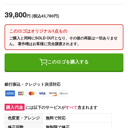
39,800
円
(税込43,780円)
このロゴはオリジナル1点もの
ご購入と同時にSOLD OUTとなり、その後の再販は一切ありませ
ん。 著作権はお客様に完全譲渡されます。
このロゴを購入する
銀行振込・クレジット決済対応
購入代金
には以下のサービスが
すべて
含まれます
色変更・アレンジ
無料
で対応
修正回数
無制限
で修正