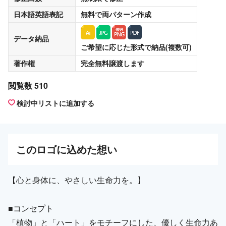
日本語英語表記
無料
で両パターン作成
データ納品
ご希望に応じた形式で納品(複数可)
著作権
完全無料譲渡
します
閲覧数 510
検討中リストに追加する
この
ロゴ
に込めた想い
【心と身体に、やさしい生命力を。】
■コンセプト
「植物」と「ハート」をモチーフにした、優しく生命力あ