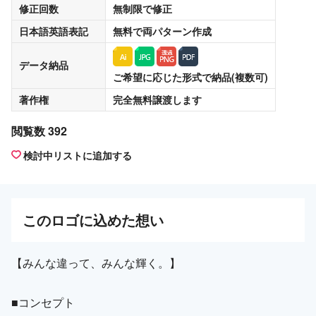
修正回数
無制限
で修正
日本語英語表記
無料
で両パターン作成
データ納品
ご希望に応じた形式で納品(複数可)
著作権
完全無料譲渡
します
閲覧数 392
検討中リストに追加する
この
ロゴ
に込めた想い
【みんな違って、みんな輝く。】
■コンセプト