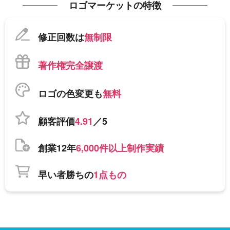
ロゴマーケットの特徴
修正回数は
無制限
著作権完全譲渡
ロゴの色変更も
無料
顧客評価
4.91
／5
創業12年
6,000件以上制作実績
早い者勝ちの
1点もの