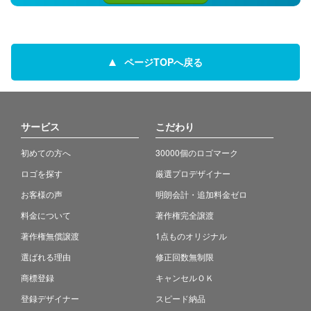
ページTOPへ戻る
サービス
こだわり
初めての方へ
30000個のロゴマーク
ロゴを探す
厳選プロデザイナー
お客様の声
明朗会計・追加料金ゼロ
料金について
著作権完全譲渡
著作権無償譲渡
1点ものオリジナル
選ばれる理由
修正回数無制限
商標登録
キャンセルＯＫ
登録デザイナー
スピード納品