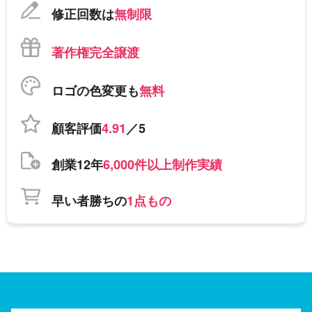
修正回数は
無制限
著作権完全譲渡
ロゴの色変更も
無料
顧客評価
4.91
／5
創業12年
6,000件以上制作実績
早い者勝ちの
1点もの