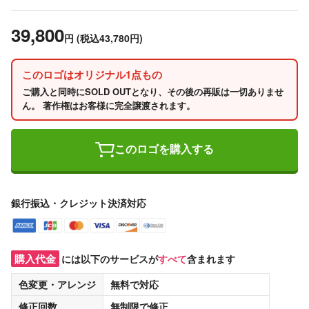
39,800
円
(税込43,780円)
このロゴはオリジナル1点もの
ご購入と同時にSOLD OUTとなり、その後の再販は一切ありませ
ん。 著作権はお客様に完全譲渡されます。
このロゴを購入する
銀行振込・クレジット決済対応
購入代金
には以下のサービスが
すべて
含まれます
色変更・アレンジ
無料
で対応
修正回数
無制限
で修正