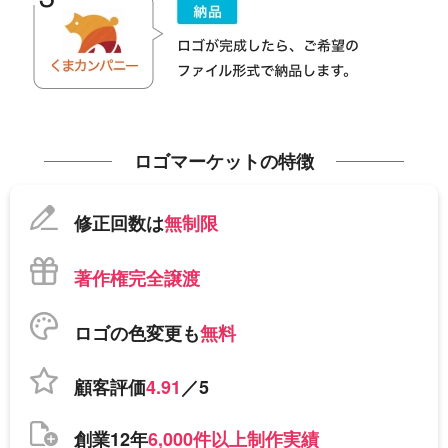
ロゴマーケットの特徴
修正回数は
無制限
著作権完全譲渡
ロゴの色変更も
無料
顧客評価
4.91
／5
創業12年
6,000件以上制作実績