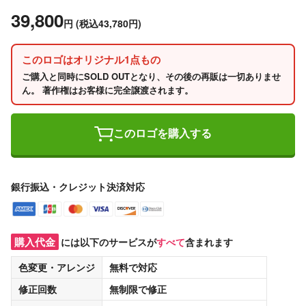
39,800
円
(税込43,780円)
このロゴはオリジナル1点もの
ご購入と同時にSOLD OUTとなり、その後の再販は一切ありませ
ん。 著作権はお客様に完全譲渡されます。
このロゴを購入する
銀行振込・クレジット決済対応
購入代金
には以下のサービスが
すべて
含まれます
色変更・アレンジ
無料
で対応
修正回数
無制限
で修正