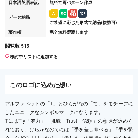
日本語英語表記
無料
で両パターン作成
データ納品
ご希望に応じた形式で納品(複数可)
著作権
完全無料譲渡
します
閲覧数 515
検討中リストに追加する
この
ロゴ
に込めた想い
アルファベットの「T」とひらがなの「て」をモチーフに
したユニークなシンボルマークになります。
TにはTry「努力」「挑戦」Trust「信頼」の意味が込めら
れており、ひらがなのてには「手を差し伸べる」「手を繋
ぐ」などの「思いやり」「優しさ」の気持ちがこめられた