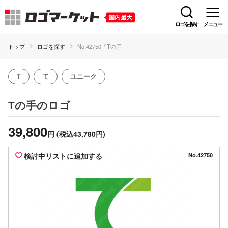
ロゴを探す
メニュー
トップ
ロゴを探す
No.42750「Tの手」
T
て
ユニーク
のロゴ
Tの手
39,800
円
(税込43,780円)
検討中リストに追加する
No.42750