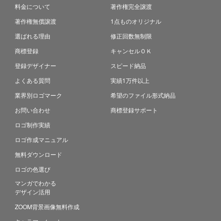
料金について
著作権完全譲渡
著作権無償譲渡
1点ものオリジナル
選ばれる理由
修正回数無制限
商標登録
キャンセルＯＫ
登録デザイナー
スピード納品
よくある質問
実績1万件以上
業界別ロゴマーク
希望のファイル形式納品
お問い合わせ
商標登録サポート
ロゴ制作実績
ロゴ作成マニュアル
無料ダウンロード
ロゴの色選び
マンガでわかる
デザイン活用
ZOOM背景画像無料作成