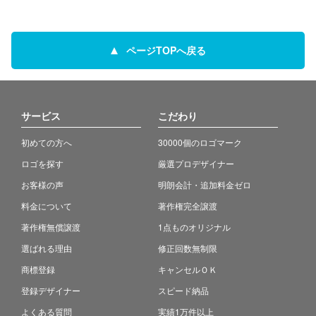
ページTOPへ戻る
サービス
こだわり
初めての方へ
30000個のロゴマーク
ロゴを探す
厳選プロデザイナー
お客様の声
明朗会計・追加料金ゼロ
料金について
著作権完全譲渡
著作権無償譲渡
1点ものオリジナル
選ばれる理由
修正回数無制限
商標登録
キャンセルＯＫ
登録デザイナー
スピード納品
よくある質問
実績1万件以上