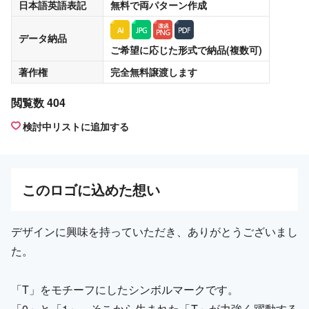
日本語英語表記
無料
で両パターン作成
データ納品
ご希望に応じた形式で納品(複数可)
著作権
完全無料譲渡
します
閲覧数 404
検討中リストに追加する
この
ロゴ
に込めた想い
デザインに興味を持っていただき、ありがとうございまし
た。
「T」をモチーフにしたシンボルマークです。
「0」と「1」、そこから生まれた「T」が力強く躍動する