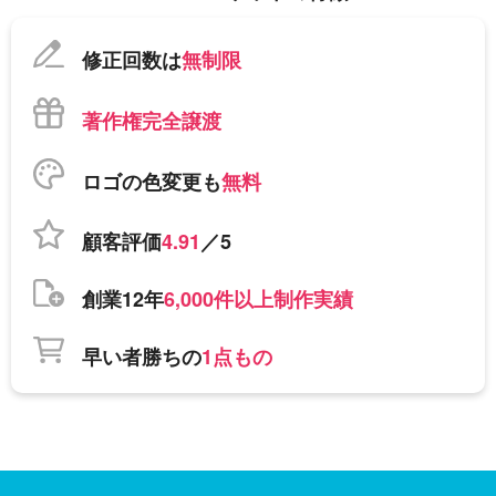
修正回数は
無制限
著作権完全譲渡
ロゴの色変更も
無料
顧客評価
4.91
／5
創業12年
6,000件以上制作実績
早い者勝ちの
1点もの