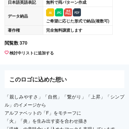
日本語英語表記
無料
で両パターン作成
データ納品
ご希望に応じた形式で納品(複数可)
著作権
完全無料譲渡
します
閲覧数 370
検討中リストに追加する
この
ロゴ
に込めた想い
「親しみやすさ」「自然」「繋がり」「上昇」「シンプ
ル」のイメージから
アルファベットの「F」をモチーフに
「火」「炎」を生み出す姿を合わせ描き
「洗練」の意味合いを込めたマークを表現しています。