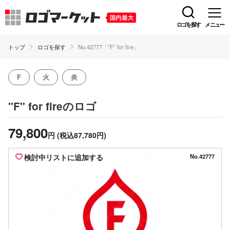
ロゴを探す
メニュー
トップ
ロゴを探す
No.42777「"F" for fire」
F
火
炎
のロゴ
"F" for fire
79,800
円
(税込87,780円)
検討中リストに追加する
No.42777