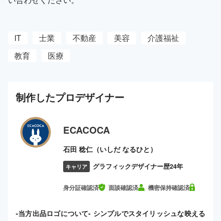
IT
士業
不動産
美容
介護福祉
教育
医療
制作した
プロ
デザイナー
ECACOCA
石田 稔仁（いしだ なるひと）
グラフィックデザイナー歴24年
キャリア
身分証確認済
面談確認済
機密保持確認済
-当方出品ロゴについて- シンプルでスタイリッシュな映える