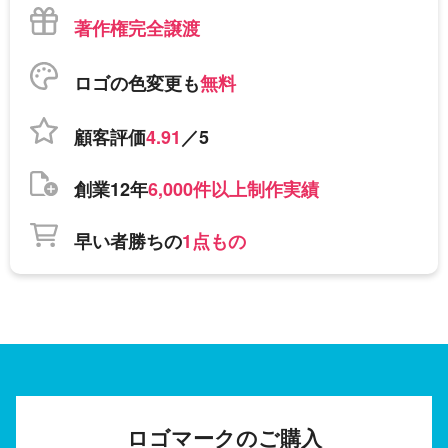
著作権完全譲渡
ロゴの色変更も
無料
顧客評価
4.91
／5
創業12年
6,000件以上制作実績
早い者勝ちの
1点もの
ロゴマークのご購入