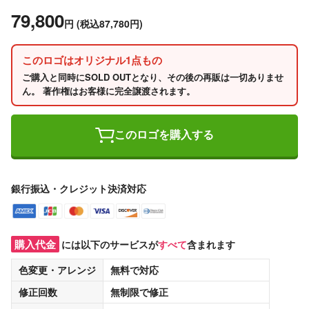
79,800
円
(税込87,780円)
このロゴはオリジナル1点もの
ご購入と同時にSOLD OUTとなり、その後の再販は一切ありませ
ん。 著作権はお客様に完全譲渡されます。
このロゴを購入する
銀行振込・クレジット決済対応
購入代金
には以下のサービスが
すべて
含まれます
色変更・アレンジ
無料
で対応
修正回数
無制限
で修正