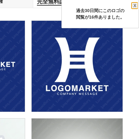
完全無料譲渡
権
します
X
過去30日間にこのロゴの
閲覧が16件ありました。