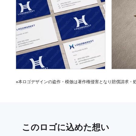
※本ロゴデザインの盗作・模倣は著作権侵害となり賠償請求・
この
ロゴ
に込めた想い