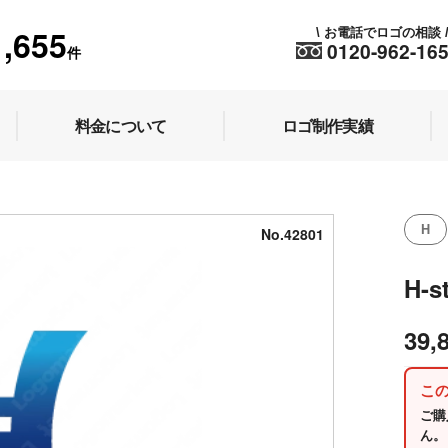
1,655
お電話でロゴの相談
\
0120-962-16
件
料金について
ロゴ制作実績
H
No.42801
H-s
39,
こ
ご購
ん。