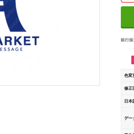
銀行振
色変
修正
日本
デー