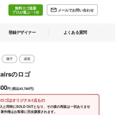
無料ロゴ提案
/
メールでお問い合わせ
5
プロが選ぶ・1分
登録デザイナー
よくある質問
梯子
成長
tairsのロゴ
800
円
(税込43,780円)
のロゴはオリジナル1点もの
入と同時にSOLD OUTとなり、その後の再販は一切ありませ
 著作権はお客様に完全譲渡されます。