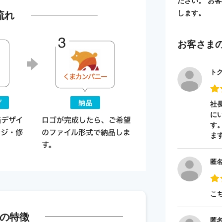
ださい。 お
流れ
します。
お客さま
ト
社
に
す
ま
匿
こ
の特徴
匿