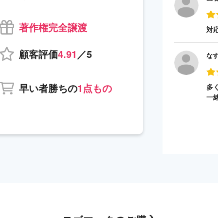
著作権完全譲渡
対
顧客評価
4.91
／5
な
早い者勝ちの
1点もの
多
一