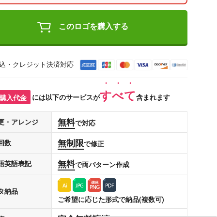
このロゴを購入する
込・クレジット決済対応
すべて
購入代金
には以下のサービスが
含まれます
無料
更・アレンジ
で対応
無制限
回数
で修正
無料
語英語表記
で両パターン作成
タ納品
ご希望に応じた形式で納品(複数可)