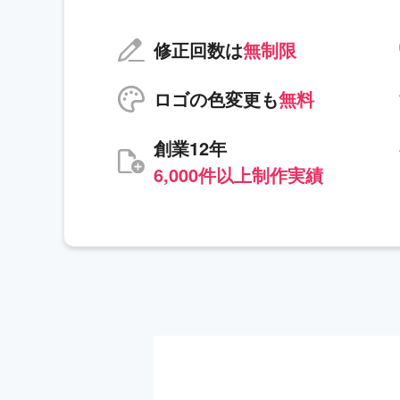
修正回数は
無制限
ロゴの色変更も
無料
創業12年
6,000件以上制作実績