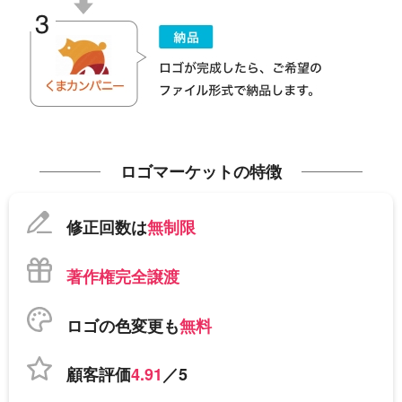
ロゴマーケットの特徴
修正回数は
無制限
著作権完全譲渡
ロゴの色変更も
無料
顧客評価
4.91
／5