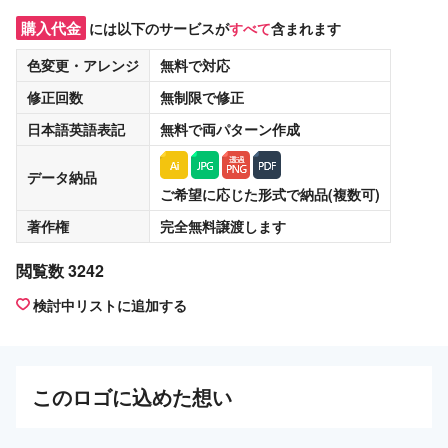
購入代金
には以下のサービスが
すべて
含まれます
色変更・アレンジ
無料
で対応
修正回数
無制限
で修正
日本語英語表記
無料
で両パターン作成
データ納品
ご希望に応じた形式で納品(複数可)
著作権
完全無料譲渡
します
閲覧数 3242
検討中リストに追加する
この
ロゴ
に込めた想い