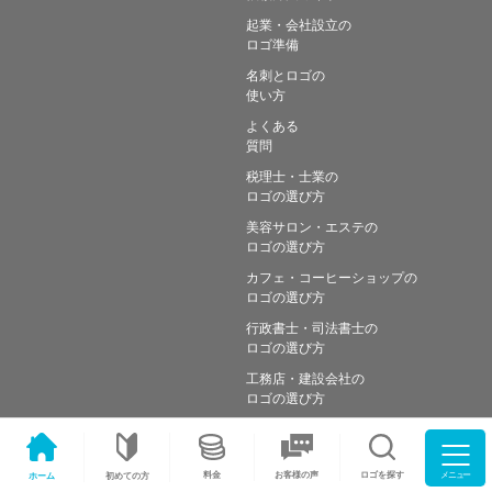
起業・会社設立の
ロゴ準備
名刺とロゴの
使い方
よくある
質問
税理士・士業の
ロゴの選び方
美容サロン・エステの
ロゴの選び方
カフェ・コーヒーショップの
ロゴの選び方
行政書士・司法書士の
ロゴの選び方
工務店・建設会社の
ロゴの選び方
メニュー
料金
ロゴを探す
お客様の声
ホーム
初めての方
Copyright © Simple works Inc. All Rights Reserved.