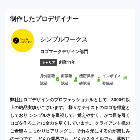
制作した
プロ
デザイナー
シンプルワークス
ロゴマークデザイン部門
創業11年
キャリア
身分証確
面談確
機密保持
インボイス
認済
認済
確認済
登録済
弊社はロゴデザインのプロフェッショナルとして、3000件以
上の納品実績がございます。 様々なテイストのロゴを得意と
しており シンプルさを重視して、覚えやすく、かつ目を引く
ロゴを作ることに全力を尽くしています。 クライアント様の
ご希望をしっかりヒアリングし、それを形にするのが楽しみ
の一つです。 どんな業界でも、どんなスタイルでも、柔軟に