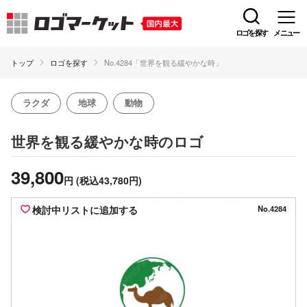
ロゴを探す
メニュー
トップ
ロゴを探す
No.4284「世界を観る緩やかな時」
ラクダ
地球
動物
のロゴ
世界を観る緩やかな時
39,800
円
(税込43,780円)
検討中リストに追加する
No.4284