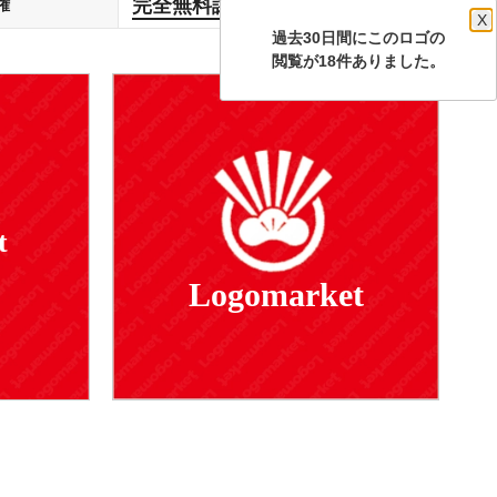
完全無料譲渡
権
します
X
過去30日間にこのロゴの
閲覧が18件ありました。
t
Logomarket