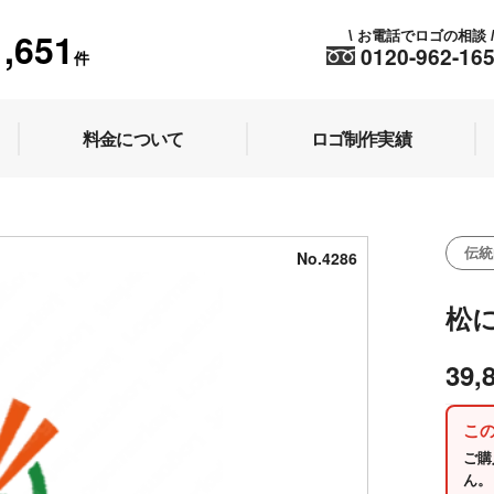
1,651
お電話でロゴの相談
\
0120-962-16
件
料金について
ロゴ制作実績
伝統
No.4286
松
39,
こ
ご購
ん。