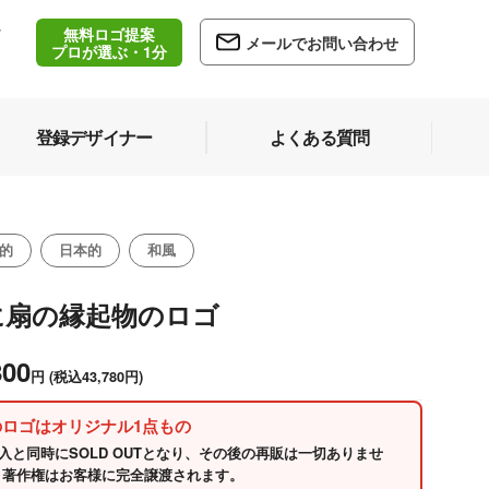
無料ロゴ提案
/
メールでお問い合わせ
5
プロが選ぶ・1分
登録デザイナー
よくある質問
的
日本的
和風
に扇の縁起物のロゴ
800
円
(税込43,780円)
のロゴはオリジナル1点もの
入と同時にSOLD OUTとなり、その後の再販は一切ありませ
 著作権はお客様に完全譲渡されます。