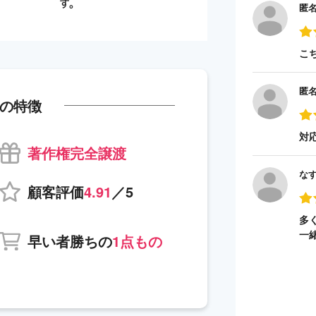
匿
こ
匿
の特徴
対
著作権完全譲渡
な
顧客評価
4.91
／5
多
一
早い者勝ちの
1点もの