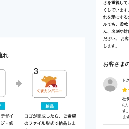
さを重視して
くしています
れを形にする
ルでも、柔軟
ん、名刺や封
ださい。 お
します。
流れ
お客さま
ト
社
に
す
ま