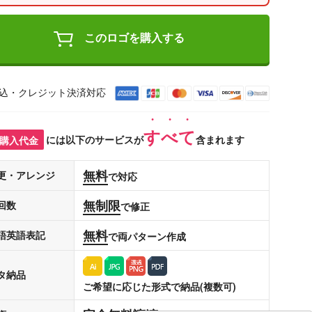
このロゴを購入する
込・クレジット決済対応
すべて
購入代金
には以下のサービスが
含まれます
無料
更・アレンジ
で対応
無制限
回数
で修正
無料
語英語表記
で両パターン作成
タ納品
ご希望に応じた形式で納品(複数可)