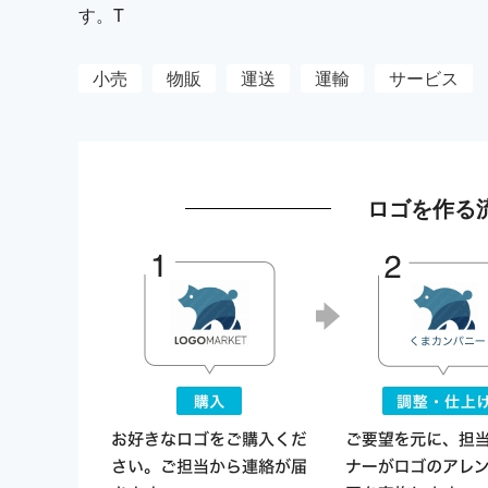
す。T
小売
物販
運送
運輸
サービス
ロゴを作る