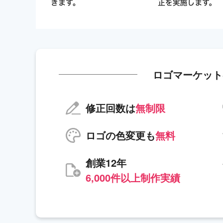
ロゴマーケット
修正回数は
無制限
ロゴの色変更も
無料
創業12年
6,000件以上制作実績