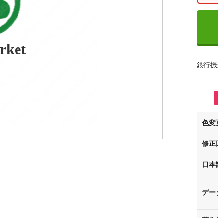
rket
銀行振
色変
修正
日本
デー