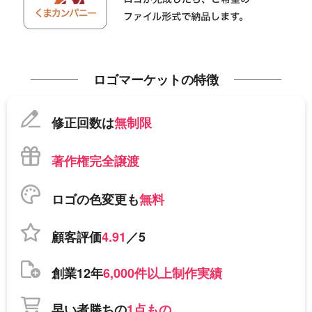
ロゴマーケットの特徴
修正回数は
無制限
著作権完全譲渡
ロゴの色変更も
無料
顧客評価
4.91
／5
創業12年
6,000件以上制作実績
早い者勝ちの
1点もの