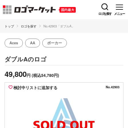
ロゴを探す
メニュー
トップ
ロゴを探す
No.42903「ダブルA」
Aces
AA
ポーカー
のロゴ
ダブルA
49,800
円
(税込54,780円)
検討中リストに追加する
No.42903