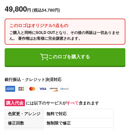
49,800
円
(税込54,780円)
このロゴはオリジナル1点もの
ご購入と同時にSOLD OUTとなり、その後の再販は一切ありませ
ん。 著作権はお客様に完全譲渡されます。
このロゴを購入する
銀行振込・クレジット決済対応
購入代金
には以下のサービスが
すべて
含まれます
色変更・アレンジ
無料
で対応
修正回数
無制限
で修正