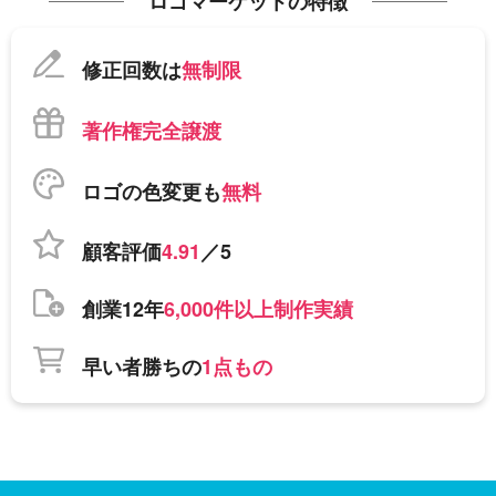
ロゴマーケットの特徴
修正回数は
無制限
著作権完全譲渡
ロゴの色変更も
無料
顧客評価
4.91
／5
創業12年
6,000件以上制作実績
早い者勝ちの
1点もの