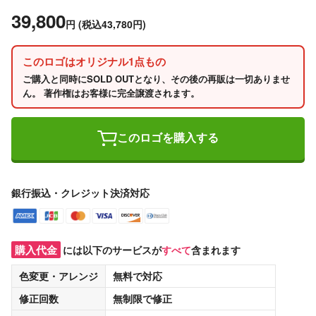
39,800
円
(税込43,780円)
このロゴはオリジナル1点もの
ご購入と同時にSOLD OUTとなり、その後の再販は一切ありませ
ん。 著作権はお客様に完全譲渡されます。
このロゴを購入する
銀行振込・クレジット決済対応
購入代金
には以下のサービスが
すべて
含まれます
色変更・アレンジ
無料
で対応
修正回数
無制限
で修正