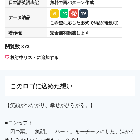
日本語英語表記
無料
で両パターン作成
データ納品
ご希望に応じた形式で納品(複数可)
著作権
完全無料譲渡
します
閲覧数 373
検討中リストに追加する
この
ロゴ
に込めた想い
【笑顔がつながり、幸せがひろがる。】
■コンセプト
「四つ葉」「笑顔」「ハート」をモチーフにした、温かく
親しみやすいシンボルマークです。