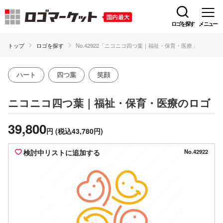
ロゴを探す
メニュー
トップ
ロゴを探す
No.42922「ニコニコ四つ葉｜福祉・保育・医療」
ハート
四つ葉
笑顔
のロゴ
ニコニコ四つ葉｜福祉・保育・医療
39,800
円
(税込43,780円)
検討中リストに追加する
No.42922