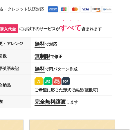
込・クレジット決済対応
すべて
購入代金
には以下のサービスが
含まれます
無料
更・アレンジ
で対応
無制限
回数
で修正
無料
語英語表記
で両パターン作成
タ納品
ご希望に応じた形式で納品(複数可)
完全無料譲渡
権
します