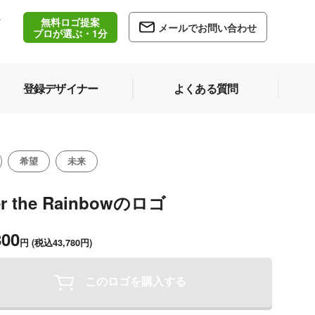
無料ロゴ提案
/
メールでお問い合わせ
5
プロが選ぶ・1分
登録デザイナー
よくある質問
希望
未来
r the Rainbowのロゴ
800
円
(税込43,780円)
このロゴを購入する