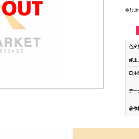
銀行振
色変
修正
日本
デー
著作