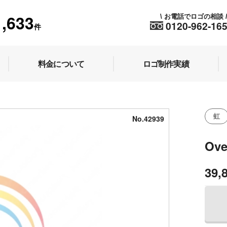
1,633
お電話でロゴの相談
\
0120-962-16
件
料金について
ロゴ制作実績
虹
No.42939
Ove
39,