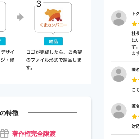
ト
社
に
す
ま
匿
こ
匿
の特徴
対
著作権完全譲渡