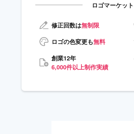
ロゴマーケット
修正回数は
無制限
ロゴの色変更も
無料
創業12年
6,000件以上制作実績