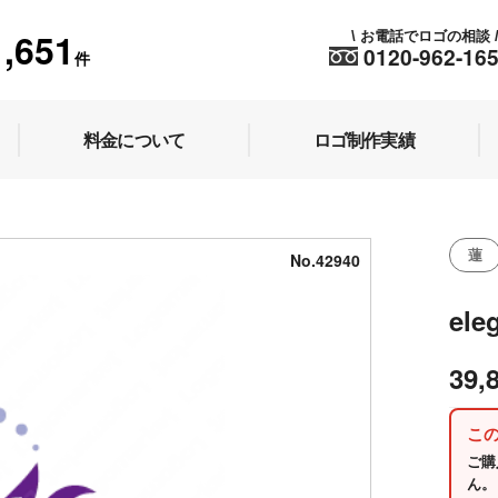
1,651
お電話でロゴの相談
\
0120-962-16
件
料金について
ロゴ制作実績
蓮
No.42940
ele
39,
こ
ご購
ん。