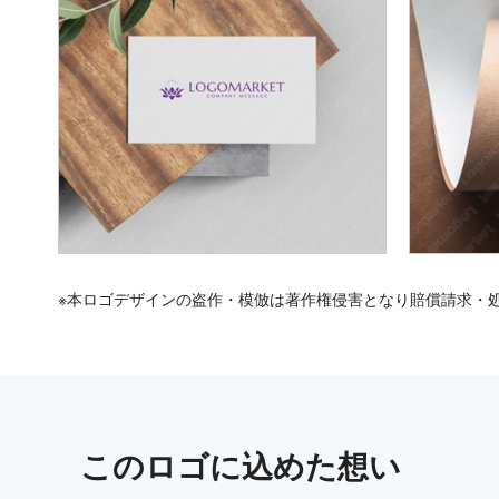
※本ロゴデザインの盗作・模倣は著作権侵害となり賠償請求・
この
ロゴ
に込めた想い