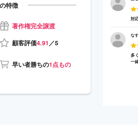
の特徴
対
著作権完全譲渡
な
顧客評価
4.91
／5
多
一
早い者勝ちの
1点もの