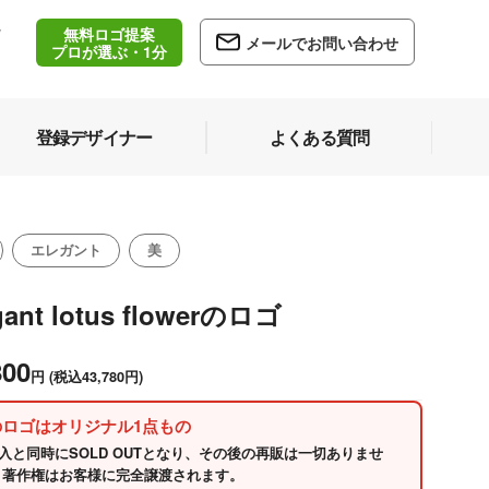
無料ロゴ提案
/
メールでお問い合わせ
5
プロが選ぶ・1分
登録デザイナー
よくある質問
エレガント
美
gant lotus flowerのロゴ
800
円
(税込43,780円)
のロゴはオリジナル1点もの
入と同時にSOLD OUTとなり、その後の再販は一切ありませ
 著作権はお客様に完全譲渡されます。