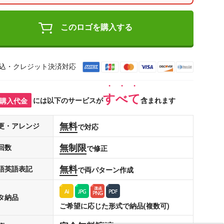
このロゴを購入する
込・クレジット決済対応
すべて
購入代金
には以下のサービスが
含まれます
無料
更・アレンジ
で対応
無制限
回数
で修正
無料
語英語表記
で両パターン作成
タ納品
ご希望に応じた形式で納品(複数可)