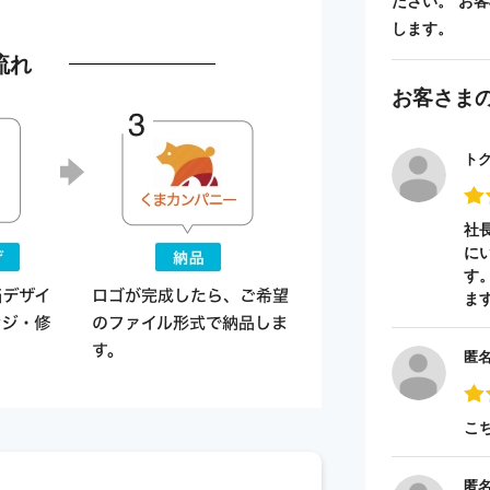
ださい。 お
します。
流れ
お客さま
ト
社
に
す
ま
匿
こ
匿