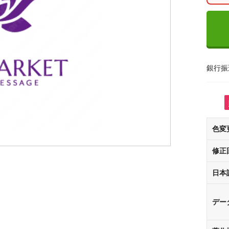
銀行振
色変
修正
日本
デー