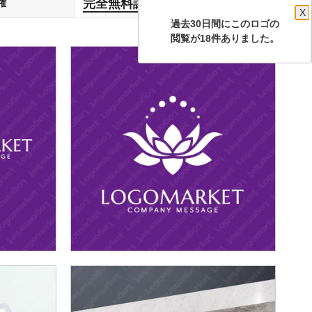
完全無料譲渡
権
します
X
過去30日間にこのロゴの
閲覧が18件ありました。