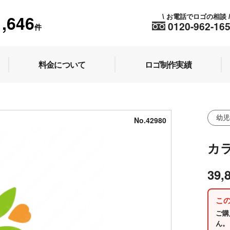
1,646
お電話でロゴの相談
\
0120-962-16
件
料金について
ロゴ制作実績
幼児
No.42980
カ
39,
こ
ご購
ん。