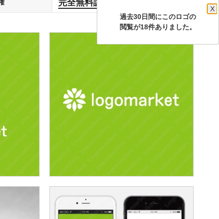
完全無料譲渡
権
します
X
過去30日間にこのロゴの
閲覧が18件ありました。