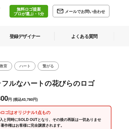
無料ロゴ提案
/
メールでお問い合わせ
5
プロが選ぶ・1分
登録デザイナー
よくある質問
教育
ハート
繋がる
ラフルなハートの花びらのロゴ
800
円
(税込43,780円)
のロゴはオリジナル1点もの
入と同時にSOLD OUTとなり、その後の再販は一切ありませ
 著作権はお客様に完全譲渡されます。