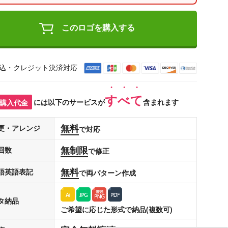
このロゴを購入する
込・クレジット決済対応
すべて
購入代金
には以下のサービスが
含まれます
無料
更・アレンジ
で対応
無制限
回数
で修正
無料
語英語表記
で両パターン作成
タ納品
ご希望に応じた形式で納品(複数可)