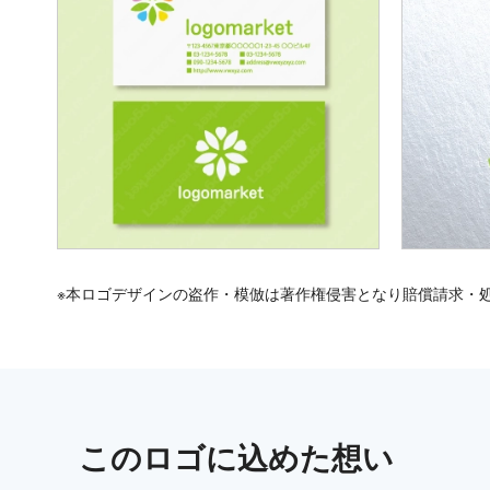
※本ロゴデザインの盗作・模倣は著作権侵害となり賠償請求・
この
ロゴ
に込めた想い