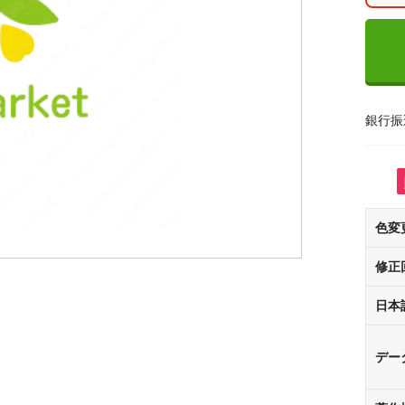
銀行振
色変
修正
日本
デー