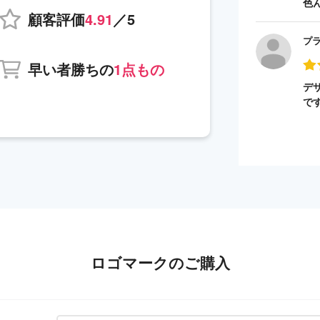
色
顧客評価
4.91
／5
プ
早い者勝ちの
1点もの
デ
で
ロゴマークのご購入