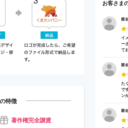
お客さま
匿
イ
ー
て
匿
た
で
ン
の特徴
匿
著作権完全譲渡