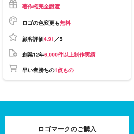
著作権完全譲渡
ロゴの色変更も
無料
顧客評価
4.91
／5
創業12年
6,000件以上制作実績
早い者勝ちの
1点もの
ロゴマークのご購入