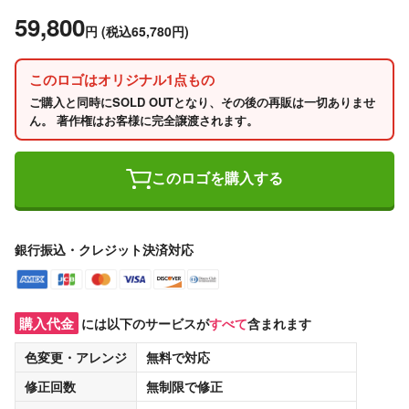
59,800
円
(税込65,780円)
このロゴはオリジナル1点もの
ご購入と同時にSOLD OUTとなり、その後の再販は一切ありませ
ん。 著作権はお客様に完全譲渡されます。
このロゴを購入する
銀行振込・クレジット決済対応
購入代金
には以下のサービスが
すべて
含まれます
色変更・アレンジ
無料
で対応
修正回数
無制限
で修正