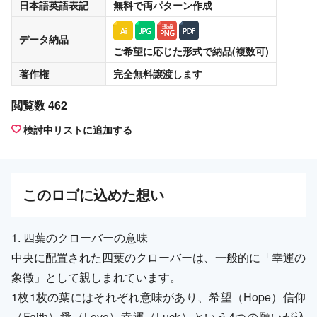
日本語英語表記
無料
で両パターン作成
データ納品
ご希望に応じた形式で納品(複数可)
著作権
完全無料譲渡
します
閲覧数 462
検討中リストに追加する
この
ロゴ
に込めた想い
1. 四葉のクローバーの意味
中央に配置された四葉のクローバーは、一般的に「幸運の
象徴」として親しまれています。
1枚1枚の葉にはそれぞれ意味があり、希望（Hope）信仰
（Faith）愛（Love）幸運（Luck）という4つの願いが込