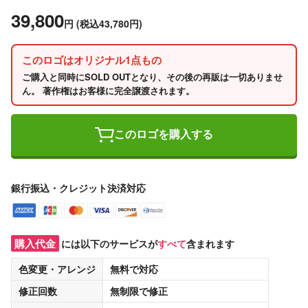
39,800
円
(税込43,780円)
このロゴはオリジナル1点もの
ご購入と同時にSOLD OUTとなり、その後の再販は一切ありませ
ん。 著作権はお客様に完全譲渡されます。
このロゴを購入する
銀行振込・クレジット決済対応
購入代金
には以下のサービスが
すべて
含まれます
色変更・アレンジ
無料
で対応
修正回数
無制限
で修正