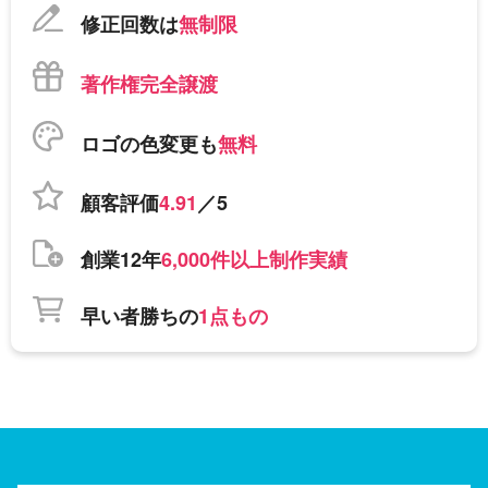
修正回数は
無制限
著作権完全譲渡
ロゴの色変更も
無料
顧客評価
4.91
／5
創業12年
6,000件以上制作実績
早い者勝ちの
1点もの