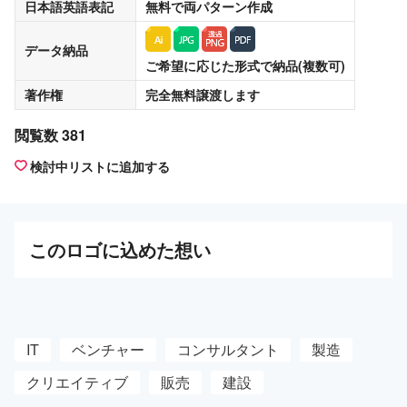
日本語英語表記
無料
で両パターン作成
データ納品
ご希望に応じた形式で納品(複数可)
著作権
完全無料譲渡
します
閲覧数 381
検討中リストに追加する
この
ロゴ
に込めた想い
IT
ベンチャー
コンサルタント
製造
クリエイティブ
販売
建設