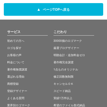
ページTOPへ戻る
サービス
こだわり
初めての方へ
30000個のロゴマーク
ロゴを探す
厳選プロデザイナー
お客様の声
明朗会計・追加料金ゼロ
料金について
著作権完全譲渡
著作権無償譲渡
1点ものオリジナル
選ばれる理由
修正回数無制限
商標登録
キャンセルＯＫ
登録デザイナー
スピード納品
よくある質問
実績1万件以上
業界別ロゴマーク
希望のファイル形式納品