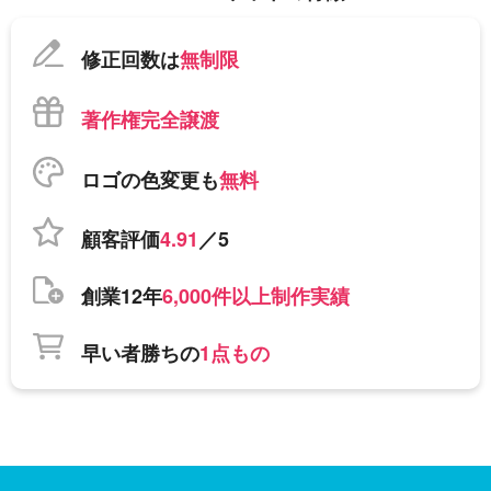
修正回数は
無制限
著作権完全譲渡
ロゴの色変更も
無料
顧客評価
4.91
／5
創業12年
6,000件以上制作実績
早い者勝ちの
1点もの