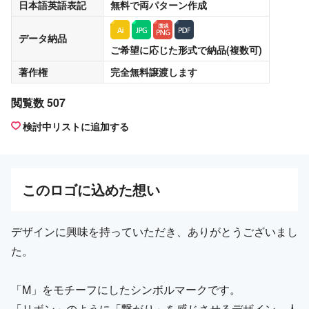
日本語英語表記
無料
で両パターン作成
データ納品
ご希望に応じた形式で納品(複数可)
著作権
完全無料譲渡
します
閲覧数 507
検討中リストに追加する
この
ロゴ
に込めた想い
デザインに興味を持っていただき、ありがとうございまし
た。
「M」をモチーフにしたシンボルマークです。
「リボン」のように「繋がり」を感じさせるデザイン。人