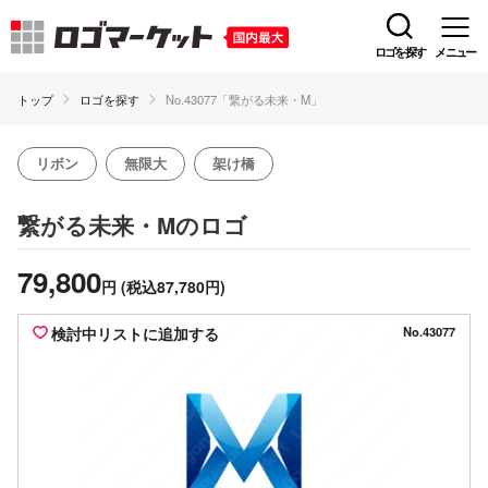
ロゴを探す
メニュー
トップ
ロゴを探す
No.43077「繋がる未来・M」
リボン
無限大
架け橋
のロゴ
繋がる未来・M
79,800
円
(税込87,780円)
検討中リストに追加する
No.43077