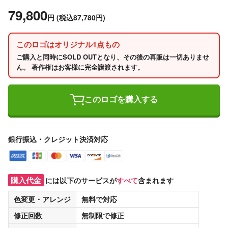
79,800
円
(税込87,780円)
このロゴはオリジナル1点もの
ご購入と同時にSOLD OUTとなり、その後の再販は一切ありませ
ん。 著作権はお客様に完全譲渡されます。
このロゴを購入する
銀行振込・クレジット決済対応
購入代金
には以下のサービスが
すべて
含まれます
色変更・アレンジ
無料
で対応
修正回数
無制限
で修正