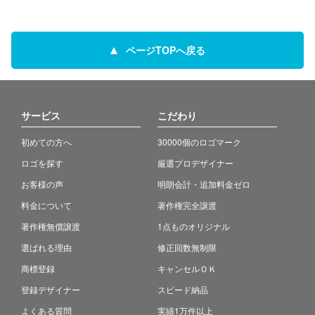
ページTOPへ戻る
サービス
こだわり
初めての方へ
30000個のロゴマーク
ロゴを探す
厳選プロデザイナー
お客様の声
明朗会計・追加料金ゼロ
料金について
著作権完全譲渡
著作権無償譲渡
1点ものオリジナル
選ばれる理由
修正回数無制限
商標登録
キャンセルＯＫ
登録デザイナー
スピード納品
よくある質問
実績1万件以上