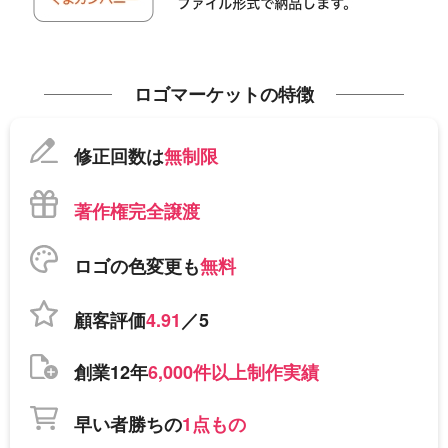
ロゴマーケットの特徴
修正回数は
無制限
著作権完全譲渡
ロゴの色変更も
無料
顧客評価
4.91
／5
創業12年
6,000件以上制作実績
早い者勝ちの
1点もの