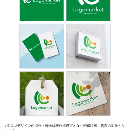
※本ロゴデザインの盗作・模倣は著作権侵害となり賠償請求・処罰の対象とな