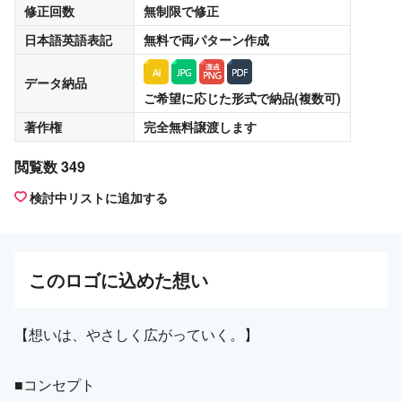
修正回数
無制限
で修正
日本語英語表記
無料
で両パターン作成
データ納品
ご希望に応じた形式で納品(複数可)
著作権
完全無料譲渡
します
閲覧数 349
検討中リストに追加する
この
ロゴ
に込めた想い
【想いは、やさしく広がっていく。】
■コンセプト