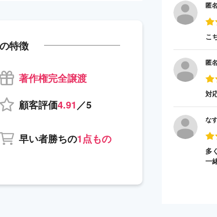
匿
こ
の特徴
匿
著作権完全譲渡
対
顧客評価
4.91
／5
な
早い者勝ちの
1点もの
多
一