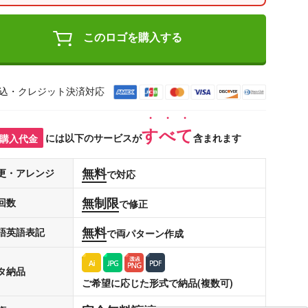
このロゴを購入する
込・クレジット決済対応
すべて
購入代金
には以下のサービスが
含まれます
無料
更・アレンジ
で対応
無制限
回数
で修正
無料
語英語表記
で両パターン作成
タ納品
ご希望に応じた形式で納品(複数可)