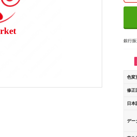
rket
銀行振
色変
修正
日本
デー