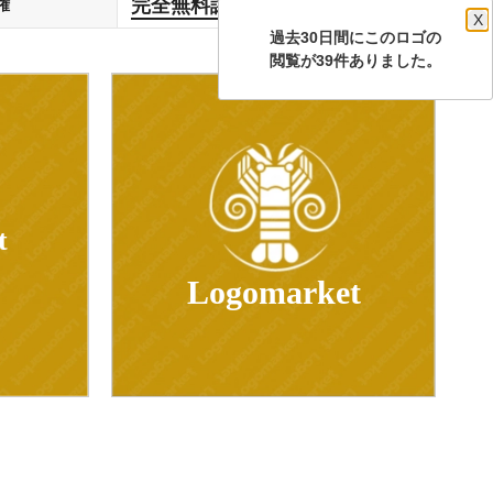
完全無料譲渡
権
します
X
過去30日間にこのロゴの
閲覧が39件ありました。
t
Logomarket