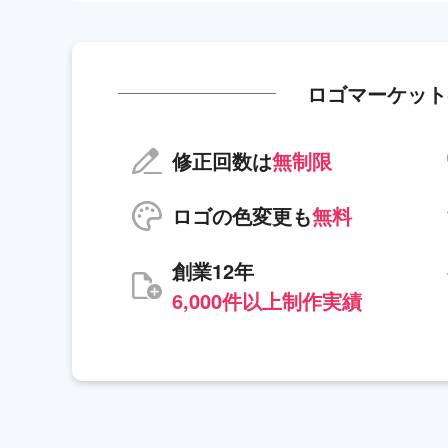
ロゴマーケット
修正回数は
無制限
ロゴの色変更も
無料
創業12年
6,000件以上制作実績