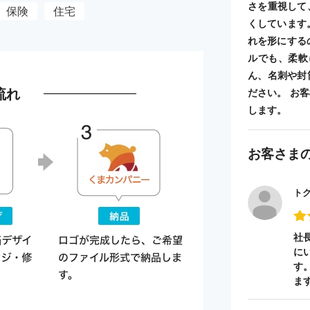
さを重視して
保険
住宅
くしています
れを形にする
ルでも、柔軟
ん、名刺や封
流れ
ださい。 お
します。
お客さま
ト
社
に
す
ま