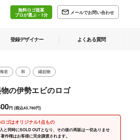
無料ロゴ提案
/
メールでお問い合わせ
5
プロが選ぶ・1分
登録デザイナー
よくある質問
海老
和
縁起物
起物の伊勢エビのロゴ
800
円
(税込43,780円)
のロゴはオリジナル1点もの
入と同時にSOLD OUTとなり、その後の再販は一切ありませ
 著作権はお客様に完全譲渡されます。