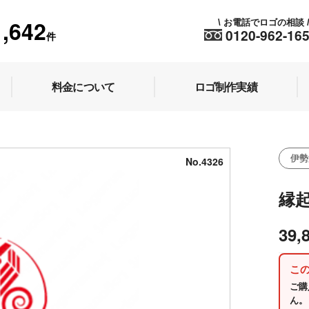
1,642
お電話でロゴの相談
\
0120-962-16
件
料金について
ロゴ制作実績
伊勢
No.4326
縁
39,
こ
ご購
ん。