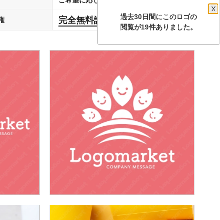
X
過去30日間にこのロゴの
完全無料譲渡
権
します
閲覧が19件ありました。