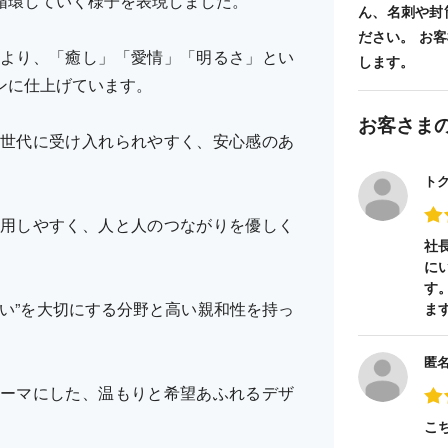
循環していく様子を表現しました。
ん、名刺や封
ださい。 お
より、「癒し」「愛情」「明るさ」とい
します。
ンに仕上げています。
お客さま
世代に受け入れられやすく、安心感のあ
ト
用しやすく、人と人のつながりを優しく
社
に
す
い”を大切にする分野と高い親和性を持っ
ま
匿
ーマにした、温もりと希望あふれるデザ
こ