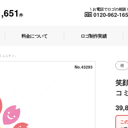
1,651
お電話でロゴの相談
\
0120-962-16
件
料金について
ロゴ制作実績
コミュニティ」
桜
No.43293
笑
コ
39,
こ