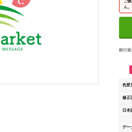
ご購
ん。
銀行振
色変
修正
日本
デー