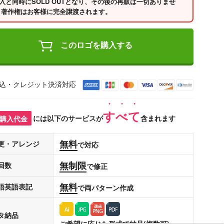
入と同時にSOLD OUTとなり、その後の再販は一切ありませ
 著作権はお客様に完全譲渡されます。
このロゴを購入する
込・クレジット決済対応
すべて
購入代金
には以下のサービスが
含まれます
無料
更・アレンジ
で対応
無制限
回数
で修正
無料
語英語表記
で両パターン作成
タ納品
ご希望に応じた形式で納品(複数可)