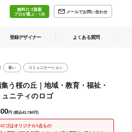
無料ロゴ提案
/
メールでお問い合わせ
5
プロが選ぶ・1分
登録デザイナー
よくある質問
集い
コミュニケーション
顔集う桜の丘｜地域・教育・福祉・
ミュニティのロゴ
800
円
(税込43,780円)
のロゴはオリジナル1点もの