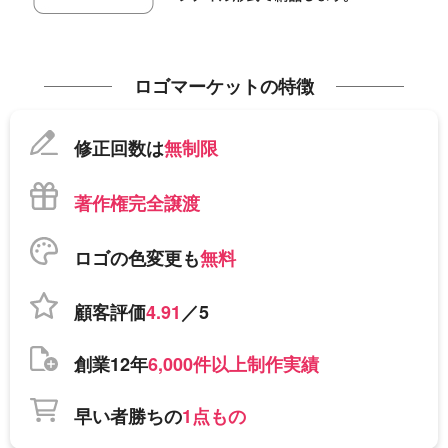
ロゴマーケットの特徴
修正回数は
無制限
著作権完全譲渡
ロゴの色変更も
無料
顧客評価
4.91
／5
創業12年
6,000件以上制作実績
早い者勝ちの
1点もの