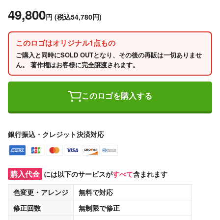
49,800
円
(税込54,780円)
このロゴはオリジナル1点もの
ご購入と同時にSOLD OUTとなり、その後の再販は一切ありませ
ん。 著作権はお客様に完全譲渡されます。
このロゴを購入する
銀行振込・クレジット決済対応
購入代金
には以下のサービスが
すべて
含まれます
色変更・アレンジ
無料
で対応
修正回数
無制限
で修正