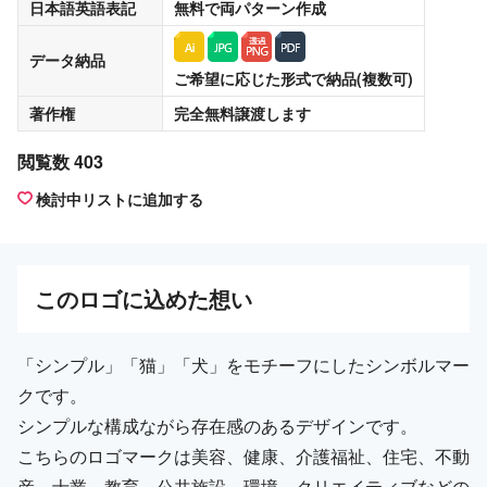
日本語英語表記
無料
で両パターン作成
データ納品
ご希望に応じた形式で納品(複数可)
著作権
完全無料譲渡
します
閲覧数 403
検討中リストに追加する
この
ロゴ
に込めた想い
「シンプル」「猫」「犬」をモチーフにしたシンボルマー
クです。
シンプルな構成ながら存在感のあるデザインです。
こちらのロゴマークは美容、健康、介護福祉、住宅、不動
産、士業、教育、公共施設、環境、クリエイティブなどの