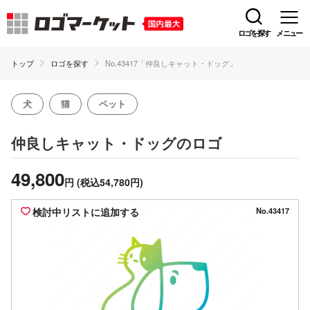
ロゴを探す
メニュー
トップ
ロゴを探す
No.43417「仲良しキャット・ドッグ」
犬
猫
ペット
のロゴ
仲良しキャット・ドッグ
49,800
円
(税込54,780円)
検討中リストに追加する
No.43417