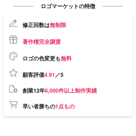
ロゴマーケットの特徴
修正回数は
無制限
著作権完全譲渡
ロゴの色変更も
無料
顧客評価
4.91
／5
創業12年
6,000件以上制作実績
早い者勝ちの
1点もの