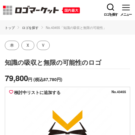
ロゴを探す
メニュー
トップ
ロゴを探す
No.43455「知識の吸収と無限の可能性」
本
X
V
のロゴ
知識の吸収と無限の可能性
79,800
円
(税込87,780円)
検討中リストに追加する
No.43455