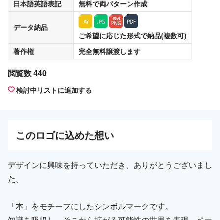
日本語英語表記
無料
で両パターン作成
データ納品
ご希望に応じた形式で納品(複数可)
著作権
完全無料譲渡
します
閲覧数 440
検討中リストに追加する
この
ロゴ
に込めた想い
デザインに興味を持っていただき、ありがとうございまし
た。
「本」をモチーフにしたシンボルマークです。
知識を吸収し、そこから拡がる可能性の世界を表現。ペー