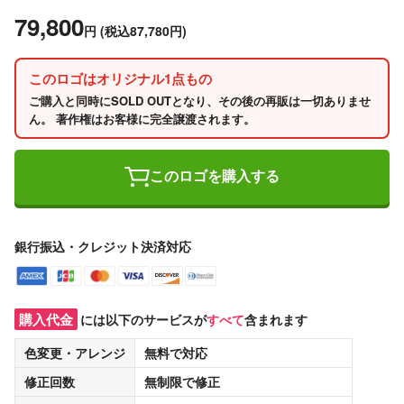
79,800
円
(税込87,780円)
このロゴはオリジナル1点もの
ご購入と同時にSOLD OUTとなり、その後の再販は一切ありませ
ん。 著作権はお客様に完全譲渡されます。
このロゴを購入する
銀行振込・クレジット決済対応
購入代金
には以下のサービスが
すべて
含まれます
色変更・アレンジ
無料
で対応
修正回数
無制限
で修正