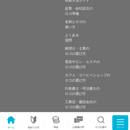
起業・会社設立の
ロゴ準備
名刺とロゴの
使い方
よくある
質問
税理士・士業の
ロゴの選び方
美容サロン・エステの
ロゴの選び方
カフェ・コーヒーショップの
ロゴの選び方
行政書士・司法書士の
ロゴの選び方
工務店・建設会社の
ロゴの選び方
メニュー
料金
ロゴを探す
お客様の声
ホーム
初めての方
Copyright © Simple works Inc. All Rights Reserved.