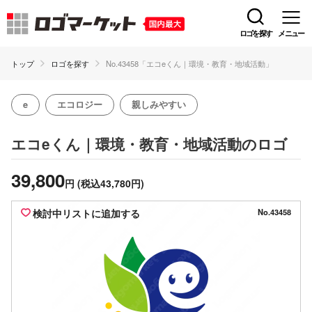
ロゴを探す
メニュー
トップ
ロゴを探す
No.43458「エコeくん｜環境・教育・地域活動」
e
エコロジー
親しみやすい
のロゴ
エコeくん｜環境・教育・地域活動
39,800
円
(税込43,780円)
検討中リストに追加する
No.43458