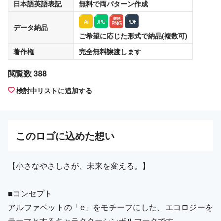
日本語英語表記
無料
で両パターン作成
データ納品
ご希望に応じた形式で納品(複数可)
著作権
完全無料譲渡
します
閲覧数 388
検討中リストに追加する
この
ロゴ
に込めた想い
【小さなやさしさが、未来を変える。】
■コンセプト
アルファベットの「e」をモチーフにした、エコロジーを
テーマとするキャラクターシンボルマークです。