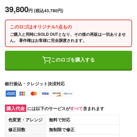
39,800
円
(税込43,780円)
このロゴはオリジナル1点もの
ご購入と同時にSOLD OUTとなり、その後の再販は一切ありませ
ん。 著作権はお客様に完全譲渡されます。
このロゴを購入する
銀行振込・クレジット決済対応
購入代金
には以下のサービスが
すべて
含まれます
色変更・アレンジ
無料
で対応
修正回数
無制限
で修正