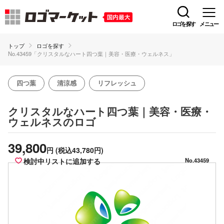
ロゴを探す
メニュー
トップ
ロゴを探す
No.43459「クリスタルなハート四つ葉｜美容・医療・ウェルネス」
四つ葉
清涼感
リフレッシュ
クリスタルなハート四つ葉｜美容・医療・
のロゴ
ウェルネス
39,800
円
(税込43,780円)
検討中リストに追加する
No.43459