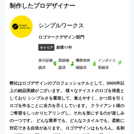
制作した
プロ
デザイナー
シンプルワークス
ロゴマークデザイン部門
創業11年
キャリア
身分証確
面談確
機密保持
インボイス
認済
認済
確認済
登録済
弊社はロゴデザインのプロフェッショナルとして、3000件以
上の納品実績がございます。 様々なテイストのロゴを得意と
しており シンプルさを重視して、覚えやすく、かつ目を引く
ロゴを作ることに全力を尽くしています。 クライアント様の
ご希望をしっかりヒアリングし、それを形にするのが楽しみ
の一つです。 どんな業界でも、どんなスタイルでも、柔軟に
対応できる自信があります。 ロゴデザインはもちろん、名刺