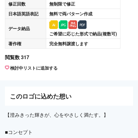
修正回数
無制限
で修正
日本語英語表記
無料
で両パターン作成
データ納品
ご希望に応じた形式で納品(複数可)
著作権
完全無料譲渡
します
閲覧数 317
検討中リストに追加する
この
ロゴ
に込めた想い
【澄みきった輝きが、心をやさしく満たす。】
■コンセプト