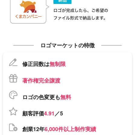
ロゴマーケットの特徴
修正回数は
無制限
著作権完全譲渡
ロゴの色変更も
無料
顧客評価
4.91
／5
創業12年
6,000件以上制作実績