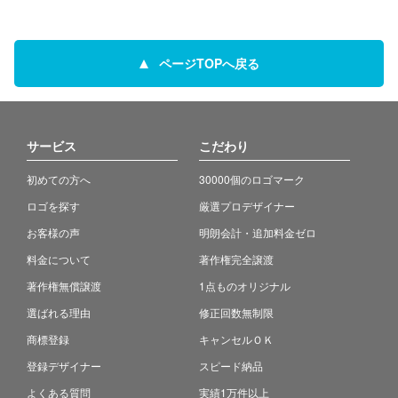
ページTOPへ戻る
サービス
こだわり
初めての方へ
30000個のロゴマーク
ロゴを探す
厳選プロデザイナー
お客様の声
明朗会計・追加料金ゼロ
料金について
著作権完全譲渡
著作権無償譲渡
1点ものオリジナル
選ばれる理由
修正回数無制限
商標登録
キャンセルＯＫ
登録デザイナー
スピード納品
よくある質問
実績1万件以上