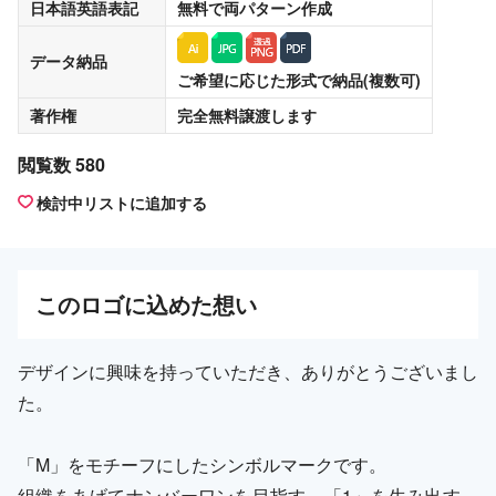
日本語英語表記
無料
で両パターン作成
データ納品
ご希望に応じた形式で納品(複数可)
著作権
完全無料譲渡
します
閲覧数 580
検討中リストに追加する
この
ロゴ
に込めた想い
デザインに興味を持っていただき、ありがとうございまし
た。
「M」をモチーフにしたシンボルマークです。
組織をあげてナンバーワンを目指す、「1」を生み出す、