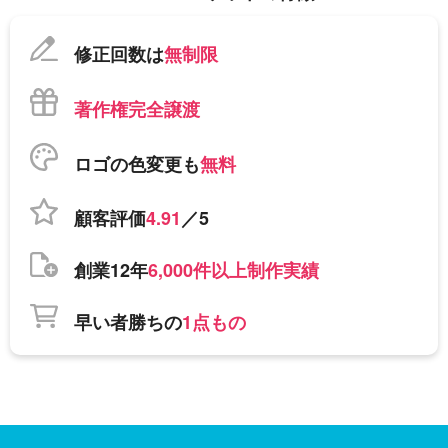
修正回数は
無制限
著作権完全譲渡
ロゴの色変更も
無料
顧客評価
4.91
／5
創業12年
6,000件以上制作実績
早い者勝ちの
1点もの